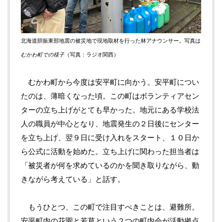
北海道胆振東部地震の被災地で現地取材を行った林アナウンサー。写真は
むかわ町での様子
（写真：ラジオ関西）
むかわ町から今度は安平町に向かう。安平町につい
たのは、薄暗くなった頃。この町はボランティアセン
ターの立ち上げがとても早かった。地元にある学校法
人の職員が中心となり、地震発生の２日後にセンター
を立ち上げ、翌９日に受け入れをスタート、１０日か
ら公式に活動を始めた。立ち上げに関わった担当者は
「被災者が何を求めているのかを聞き取りながら、動
きながら考えている」と話す。
もうひとつ、この町で注目すべきことは、避難所。
安平町内の花園と若草という２つの町内会が活動拠点