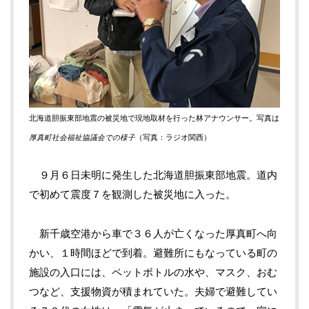
北海道胆振東部地震の被災地で現地取材を行った林アナウンサー。写真は
厚真町社会福祉協議会での様子
（写真：ラジオ関西）
９月６日未明に発生した北海道胆振東部地震。道内
で初めて震度７を観測した被災地に入った。
新千歳空港から車で３６人が亡くなった厚真町へ向
かい、１時間ほどで到着。避難所にもなっている町の
施設の入口には、ペットボトルの水や、マスク、おむ
つなど、支援物資が積まれていた。夫婦で避難してい