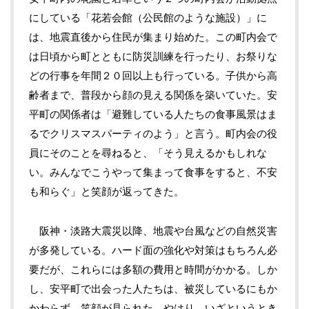
にしている「花若会館（公民館のような施設）」に
は、地震直後から住民が集まり始めた。この町内会で
は日頃から町とともに防災訓練を行ったり、お祭りな
どの行事を年間２０回以上も行っている。子供から高
齢者まで、普段から顔の見える関係を築いていた。安
平町の関係者は「避難している人たちの食事風景はま
るでクリスマスパーティのよう」と言う。町内会の役
員にそのことを尋ねると、「そう見えるかもしれな
い。みんなでこうやって集まって食事をすると、不安
も和らぐ」と笑顔が返ってきた。
阪神・淡路大震災以降、地震や台風などの自然災害
が多発している。ハード面の強化や対策はもちろん必
要だが、これらには多額の費用と時間がかかる。しか
し、安平町で出会った人たちは、被災しているにもか
かわらず、笑顔が見られた。やはり、いざというとき