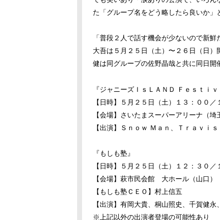
た「グループ名をどう略したら良いか」
「普段２人で話す機会が少ないので新鮮
大吾は５月２５日（土）〜２６日（日）
健は同グループの佐野晶哉と共に同日開
『ジャニーズＩｓＬＡＮＤ Ｆｅｓｔｉｖ
【日時】５月２５日（土）１３：００／
【会場】さいたまスーパーアリーナ（埼
【出演】Ｓｎｏｗ Ｍａｎ、Ｔｒａｖｉｓ
『もしも塾』
【日時】５月２５日（土）１２：３０／
【会場】萩市民会館 大ホール（山口）
【もしも塾ＣＥＯ】村上信五
【出演】
有岡大貴、桐山照史、千賀健永
※上記以外の出演者登場の可能性あり