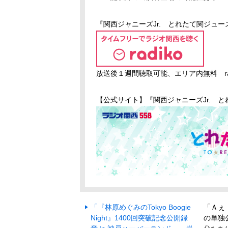
『関西ジャニーズ
Jr.
とれたて関ジュース
放送後１週間聴取可能、エリア内無料 ra
【公式サイト】『関西ジャニーズJr. 
「『林原めぐみのTokyo Boogie
「Ａぇ
Night』1400回突破記念公開録
の単独