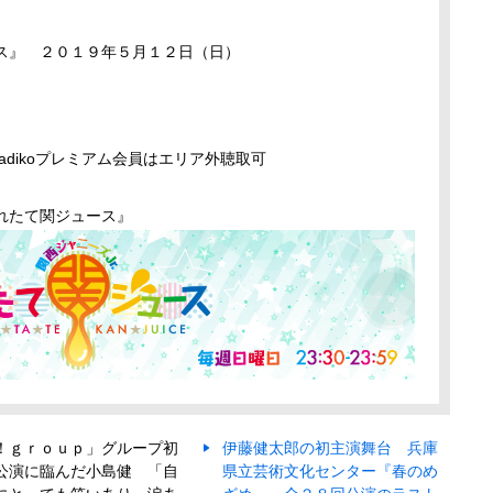
』 ２０１９年５月１２日（日）
dikoプレミアム会員はエリア外聴取可
とれたて関ジュース』
！ｇｒｏｕｐ」グループ初
伊藤健太郎の初主演舞台 兵庫
公演に臨んだ小島健 「自
県立芸術文化センター『春のめ