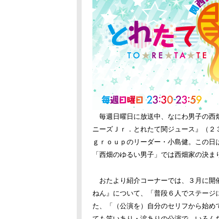
毎週日曜日に放送中、なにわ男子の西畑
ニーズＪｒ．とれたて関ジュース』（２
ｇｒｏｕｐのリーダー・小島健。この日
「西畑のゆるい男子」では西畑家の決ま
おたより紹介コーナーでは、３月に開
ねん』について、「普段６人でステージ
た、「（公演を）自分のセリフから始め
ても笑いあり・涙ありの公演で、いろん