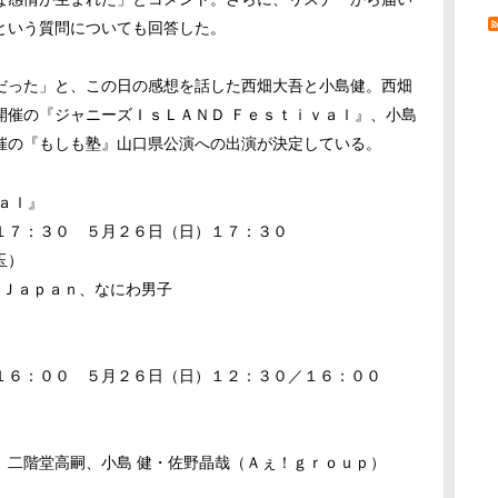
という質問についても回答した。
だった」と、この日の感想を話した西畑大吾と小島健。西畑
開催の『ジャニーズＩｓＬＡＮＤ Ｆｅｓｔｉｖａｌ』、小島
催の『もしも塾』山口県公演への出演が決定している。
ａｌ』
１７：３０ ５月２６日（日）１７：３０
玉）
 Ｊａｐａｎ、なにわ男子
１６：００ ５月２６日（日）１２：３０／１６：００
、二階堂高嗣、小島 健・佐野晶哉（
Ａ
ぇ！ｇｒｏｕｐ）