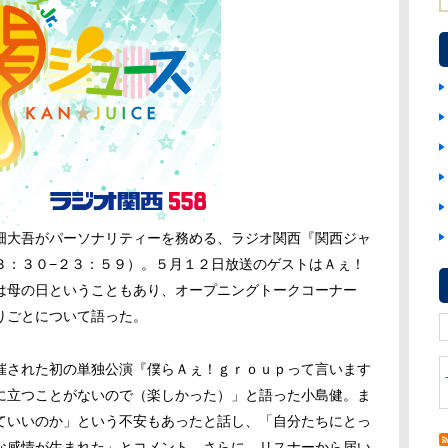
大吾がパーソナリティーを務める、ラジオ関西『関西ジャ
３：３０−２３：５９）。５月１２日放送のゲストは
Ａ
ぇ！
は母の日ということもあり、オープニングトークコーナー
りごとについて語った。
催された初の単独公演『僕ら
Ａ
ぇ！ｇｒｏｕｐって言います
に立つことがないので（楽しかった）」と語った小島健。ま
ていいのか」という不安もあったと話し、「自分たちにとっ
な感情が生まれた」とコメント。さらに、リスナーから届い