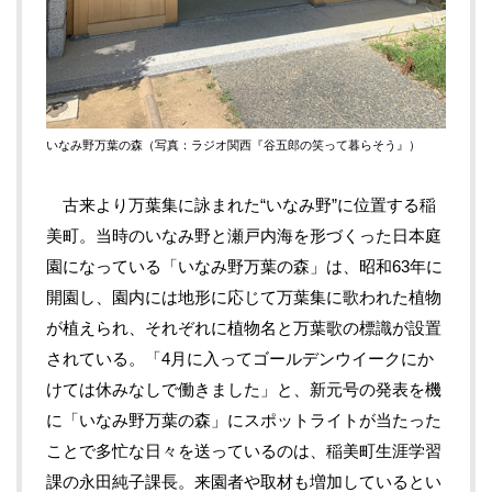
いなみ野万葉の森
（写真：ラジオ関西『谷五郎の笑って暮らそう』）
古来より万葉集に詠まれた
“
いなみ野
”
に位置する稲
美町。当時のいなみ野と瀬戸内海を形づくった日本庭
園になっている「いなみ野万葉の森」は、昭和63年に
開園し、園内には地形に応じて万葉集に歌われた植物
が植えられ、それぞれに植物名と万葉歌の標識が設置
されている。「4月に入ってゴールデンウイークにか
けては休みなしで働きました」と、新元号の発表を機
に「いなみ野万葉の森」にスポットライトが当たった
ことで多忙な日々を送っているのは、稲美町生涯学習
課の永田純子課長。来園者や取材も増加しているとい