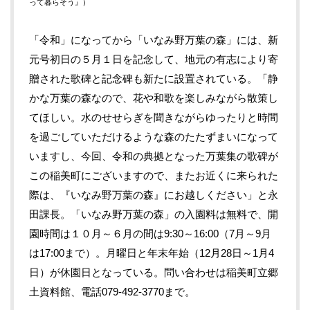
って暮らそう』）
「令和」になってから「いなみ野万葉の森」には、新
元号初日の５月１日を記念して、地元の有志により寄
贈された歌碑と記念碑も新たに設置されている。「静
かな万葉の森なので、花や和歌を楽しみながら散策し
てほしい。水のせせらぎを聞きながらゆったりと時間
を過ごしていただけるような森のたたずまいになって
いますし、今回、令和の典拠となった万葉集の歌碑が
この稲美町にございますので、またお近くに来られた
際は、『いなみ野万葉の森』にお越しください」と永
田課長。「いなみ野万葉の森」の入園料は無料で、開
園時間は１０月～６月の間は9:30～16:00（7月～9月
は17:00まで）。月曜日と年末年始（12月28日～1月4
日）が休園日となっている。問い合わせは稲美町立郷
土資料館、電話079-492-3770まで。