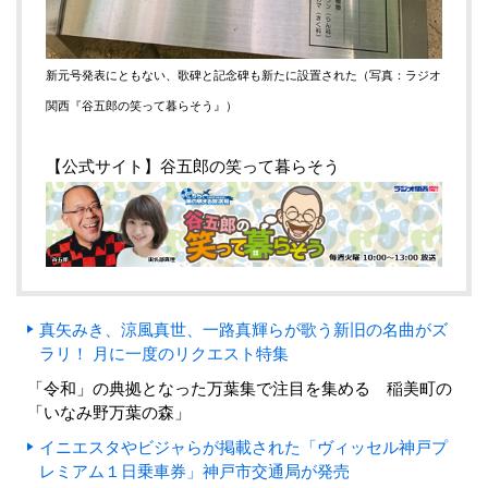
新元号発表にともない、歌碑と記念碑も新たに設置された（写真：ラジオ
関西『谷五郎の笑って暮らそう』）
【公式サイト】
谷五郎の笑って暮らそう
真矢みき、涼風真世、一路真輝らが歌う新旧の名曲がズ
ラリ！ 月に一度のリクエスト特集
「令和」の典拠となった万葉集で注目を集める 稲美町の
「いなみ野万葉の森」
イニエスタやビジャらが掲載された「ヴィッセル神戸プ
レミアム１日乗車券」神戸市交通局が発売