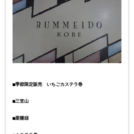
■季節限定販売 いちごカステラ巻
■三笠山
■栗饅頭