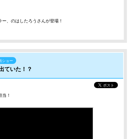
ラー、のはしたろうさんが登場！
画ショー
出ていた！？
担当！