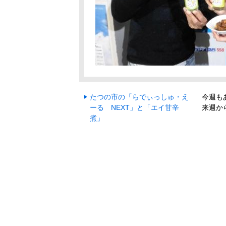
たつの市の「らでぃっしゅ・え
今週も
ーる NEXT」と「エイ甘辛
来週か
煮」