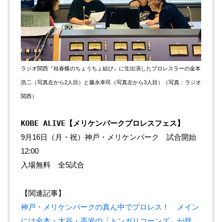
ラジオ関西『桂春蝶のちょうちょ結び』に生出演したプロレスラーの金本
浩二（写真左から2人目）と藤永幸司（写真左から3人目）（写真：ラジオ
関西）
KOBE ALIVE【メリケンパークプロレスフェス】
9月16日（月・祝）神戸・メリケンパーク 試合開始
12:00
入場無料 全5試合
【関連記事】
神戸・メリケンパークの真ん中でプロレス！ メイン
には金本・大谷・高岩の「トンガリコーンズ」が登