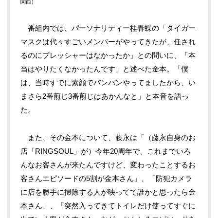
関西）
番組内では、パーソナリティー桂春蝶の「タイガー
マスクは代々すごいメンバーがやってきたが、任され
るのにプレッシャーはなかったか」との問いに、「本
当はやりたくなかったんです」と述べた金本。「僕
は、当時すでに素顔でバンバンやってましたから、い
まさら2番煎じ3番煎じはあかんなと」と本音を語っ
た。
また、その金本について、藤永は「（藤永自身のお
店「RINGSOUL」が）今年20周年で、これまでいろ
んなお客さんが来たんですけど、変わったことするお
客さんエピソードの5割が金本さん」、「防犯カメラ
に店を勝手に掃除する人が映ってて誰かと思ったら金
本さん」、「突然入ってきてトイレだけ使ってすぐに