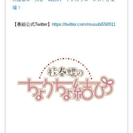
場！
【番組公式Twitter】
https://twitter.com/musubi558911