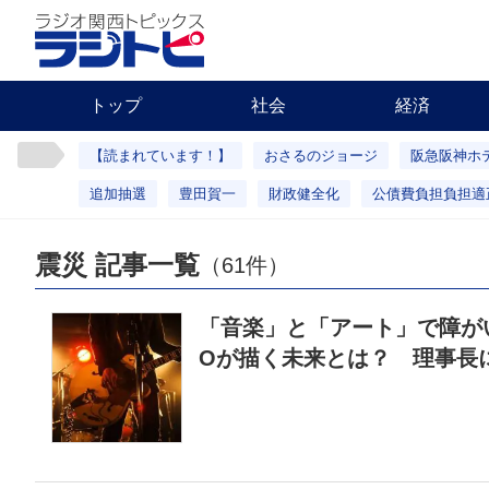
トップ
社会
経済
【読まれています！】
おさるのジョージ
阪急阪神ホ
追加抽選
豊田賀一
財政健全化
公債費負担負担適
震災 記事一覧
（61件）
「音楽」と「アート」で障が
Oが描く未来とは？ 理事長