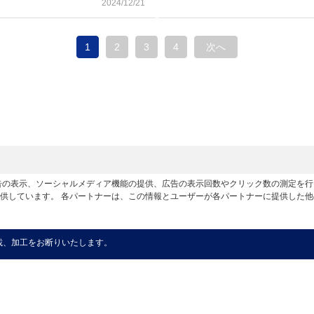
2024/12/21
1
2
3
4
次へ
広告の表示、ソーシャルメディア機能の提供、広告の表示回数やクリック数の測定を
供しています。 各パートナーは、この情報とユーザーが各パートナーに提供した
載、加工をお断りいたします。