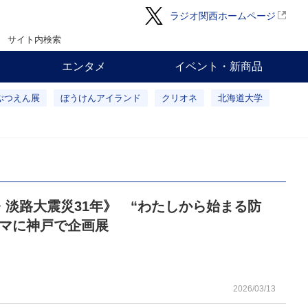
ラジオ関西ホームページ
サイト内検索
エンタメ
イベント・新商品
ぶつえん展
ぼうけんアイランド
クリオネ
北海道大学
・淡路大震災31年》 “わたしから始まる防
ーマに神戸で企画展
2026/03/13