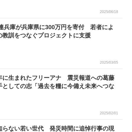
2025/06/18
済連兵庫が兵庫県に300万円を寄付 若者によ
の教訓をつなぐプロジェクトに支援
2025/03/05
年に生まれたフリーアナ 震災報道への葛藤
手としての志「過去を糧に今備え未来へつな
2025/02/01
知らない若い世代 発災時間に追悼行事の現