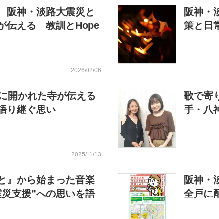
 阪神・淡路大震災と
阪神・
伝える 教訓とHope
策と日
2026/02/06
域に開かれた寺が伝える
歌で寄
語り継ぐ思い
手・八
2025/11/13
と』から始まった音楽
阪神・
震災支援”への思いを語
全戸に