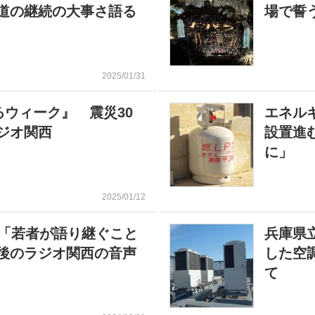
道の継続の大事さ語る
場で誓う
2025/01/31
るウィーク』 震災30
エネル
ジオ関西
設置進
に」
2025/01/12
 「若者が語り継ぐこと
兵庫県
後のラジオ関西の音声
した空
て