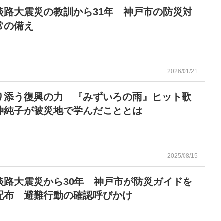
淡路大震災の教訓から31年 神戸市の防災対
常の備え
2026/01/21
り添う復興の力 『みずいろの雨』ヒット歌
神純子が被災地で学んだこととは
2025/08/15
淡路大震災から30年 神戸市が防災ガイドを
配布 避難行動の確認呼びかけ