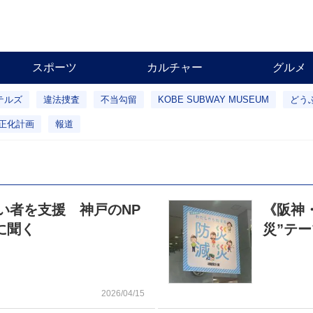
スポーツ
カルチャー
グルメ
テルズ
違法捜査
不当勾留
KOBE SUBWAY MUSEUM
どう
正化計画
報道
い者を支援 神戸のNP
《阪神
に聞く
災”テ
2026/04/15