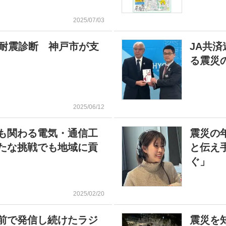
2025/07/03
の耐震診断 神戸市が支
JA共
る震災
2025/06/12
も関わる電気・通信工
震災の
たな挑戦でも地域に貢
と伝え
ぐ」
2025/02/20
前で発信し続けたラジ
震災を