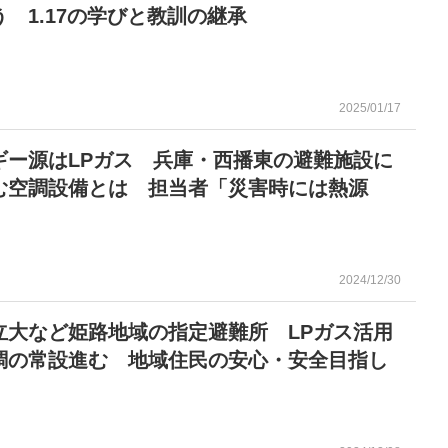
 1.17の学びと教訓の継承
2025/01/17
ギー源はLPガス 兵庫・西播東の避難施設に
む空調設備とは 担当者「災害時には熱源
2024/12/30
立大など姫路地域の指定避難所 LPガス活用
調の常設進む 地域住民の安心・安全目指し