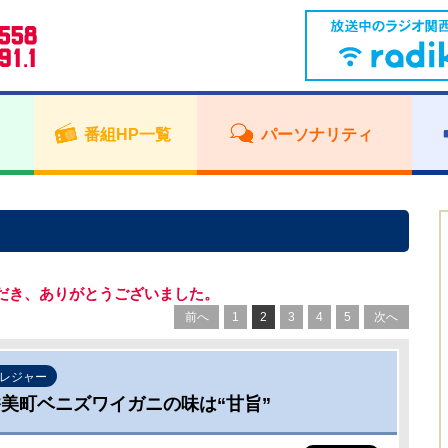
番組HP一覧
パーソナリティ
だき、ありがとうございました。
前へ
1
2
3
4
5
次へ
レジャー
美町ベニズワイガニの味は“甘旨”