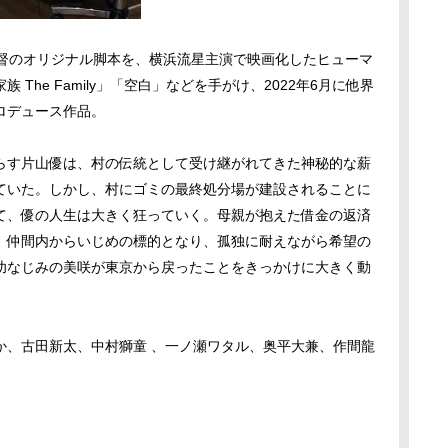
監督のオリジナル脚本を、横浜流星主演で映画化したヒューマ
The Family」「空白」などを手がけ、2022年6月に他界
ロデュース作品。
らす片山優は、村の伝統として受け継がれてきた神秘的な薪
ていた。しかし、村にゴミの最終処分場が建設されることに
て、優の人生は大きく狂っていく。母親が抱えた借金の返済
、仲間内からいじめの標的となり、孤独に耐えながら希望の
幼なじみの美咲が東京から戻ったことをきっかけに大きく動
か、古田新太、中村獅童 、一ノ瀬ワタル、奥平大兼、作間龍