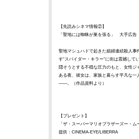
【先読みシネマ情報②】
「聖地には蜘蛛が巣を張る」 大手広告
聖地マシュハドで起きた娼婦連続殺人事
す“スパイダー・キラー”に街は震撼して
隠そうとする不穏な圧力のもと、女性ジ
ある夜、彼女は、家族と暮らす平凡な一
——。（作品資料より）
【プレゼント】
「ザ・スーパーマリオブラザーズー・
提供：CINEMA-EYE/LIBERRA