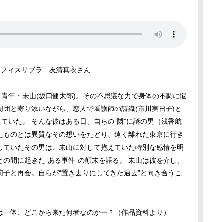
オフィスリブラ 友清真衣さん
る青年・未山(坂口健太郎)。その不思議な力で身体の不調に悩
囲と寄り添いながら、恋人で看護師の詩織(市川実日子)と
していた。 そんな彼はある日、自らの”隣”に謎の男（浅香航
たものとは異質なその想いをたどり、遠く離れた東京に行き
していたその男は、未山に対して抱えていた特別な感情を明
の間に起きた”ある事件”の顛末を語る。 未山は彼を介し、
子と再会。自らが“置き去りにしてきた過去”と向き合うこ
は一体、どこから来た何者なのかー？（作品資料より）