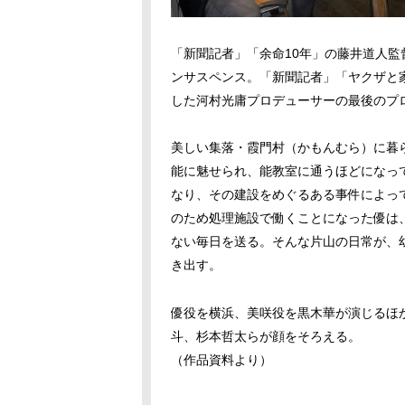
「新聞記者」「余命10年」の藤井道人
ンサスペンス。「新聞記者」「ヤクザと家族 
した河村光庸プロデューサーの最後のプ
美しい集落・霞門村（かもんむら）に暮
能に魅せられ、能教室に通うほどになっ
なり、その建設をめぐるある事件によっ
のため処理施設で働くことになった優は
ない毎日を送る。そんな片山の日常が、
き出す。
優役を横浜、美咲役を黒木華が演じるほ
斗、杉本哲太らが顔をそろえる。
（作品資料より）