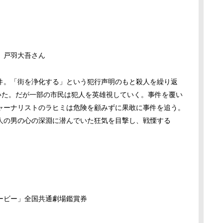
 戸羽大吾さん
件。「街を浄化する」という犯行声明のもと殺人を繰り返
いた。だが一部の市民は犯人を英雄視していく。事件を覆い
ャーナリストのラヒミは危険を顧みずに果敢に事件を追う。
人の男の心の深淵に潜んでいた狂気を目撃し、戦慄する
ムービー」全国共通劇場鑑賞券