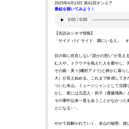
2023年4月13日 第41回オンエア
番組を聴いてみよう！
【先読みシネマ情報】
「サイド バイ サイド 隣にいる人」 
目の前に存在しない“誰かの想い”が見え
む人や、トラウマを抱えた人を癒やし、周
その娘・美々(磯村アメリ)と静かに暮ら
大）が見え始める。これまで体感してき
ついた未山。ミュージシャンとして活躍
かし、更には元恋人・莉子（齋藤飛鳥）と
その事件以来一度も会うことがなかった莉
とになる･･･。
やがて紐解かれていく、未山の秘密。彼