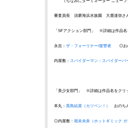
（ちなみにターミネーター ニューフ
審査員長 須磨海浜水族園 大鹿達弥さ
「SFアクション部門」 ※詳細は作品
永吉：
ザ・フォーリナー/復讐者
◎おの
内屋敷：
スパイダーマン：スパイダーバ
「美少女部門」 ※詳細は作品名をクリ
本丸：
黒島結菜（カツベン！）
おのち
◎内屋敷：
堀未央奈（ホットギミック 