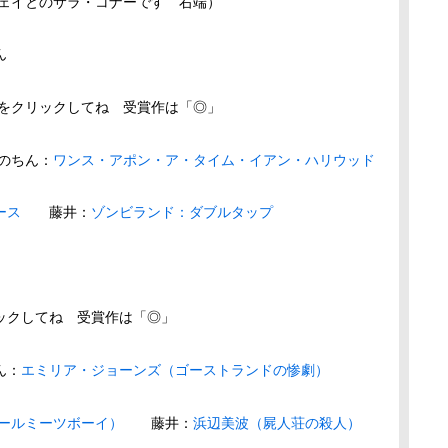
ェイとのサラ・コナーです 右端）
ん
名をクリックしてね 受賞作は「◎」
ちん：
ワンス・アポン・ア・タイム・イアン・ハリウッド
ース
藤井：
ゾンビランド：ダブルタップ
ックしてね 受賞作は「◎」
ん：
エミリア・ジョーンズ（ゴーストランドの惨劇）
ガールミーツボーイ）
藤井：
浜辺美波（屍人荘の殺人）