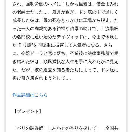
され、強制労働のハメに！しかも里親は、借金まみれ
の老紳士だった…。歳月が過ぎ、ドン底の中で逞しく
成長した彼は、母の死をきっかけに工場から脱走。た
った一人の肉親である裕福な伯母の助けで、上流階級
の名門校に通い始めたデイヴィッドは、今まで体験し
た“作り話”を同級生に披露して人気者になる。さら
に、令嬢ドーラと恋に落ち、卒業後に法律事務所で働
き始めた彼は、順風満帆な人生を手に入れたかに見え
た。だが、彼の過去を知る者たちによって、ドン底に
再び引き戻されようとして…。
作品詳細はこちら
【プレゼント】
「パリの調香師 しあわせの香りを探して」 全国共