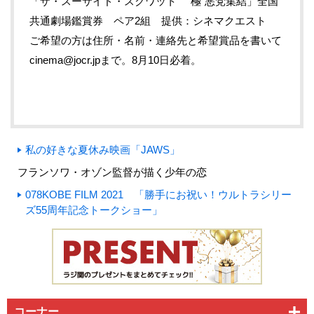
「ザ・スーサイド・スクワット ”極”悪党集結」全国
共通劇場鑑賞券 ペア2組 提供：シネマクエスト
ご希望の方は住所・名前・連絡先と希望賞品を書いて
cinema@jocr.jpまで。8月10日必着。
私の好きな夏休み映画「JAWS」
フランソワ・オゾン監督が描く少年の恋
078KOBE FILM 2021 「勝手にお祝い！ウルトラシリー
ズ55周年記念トークショー」
コーナー