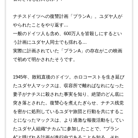
ナチスドイツへの復讐計画「プランA」。ユダヤ人が
やられたことをやり返す…
一般のドイツ人も含め、600万人を皆殺しにするとい
う計画にユダヤ人同士でも揺れる…
実際に計画されていた「プランA」の存在がこの映画
で初めて明かされたそうです。
1945年、敗戦直後のドイツ。ホロコーストを生き延び
たユダヤ人マックスは、収容所で離ればなれになった
妻子がナチスに殺された事実を知り、絶望のどん底に
突き落とされた。復讐心を煮えたぎらせ、ナチス残党
を密かに処刑しているユダヤ旅団と行動を共にするこ
とになったマックスは、より過激な報復活動をしてい
たユダヤ人組織“ナカム”に参加したことで、“プラン
A”と呼ばれる計画が進行中であることを知る。それ