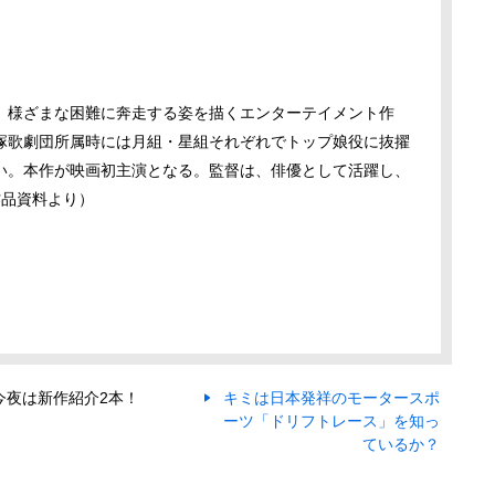
、様ざまな困難に奔走する姿を描くエンターテイメント作
塚歌劇団所属時には月組・星組それぞれでトップ娘役に抜擢
い。本作が映画初主演となる。監督は、俳優として活躍し、
作品資料より）
今夜は新作紹介2本！
キミは日本発祥のモータースポ
ーツ「ドリフトレース」を知っ
ているか？