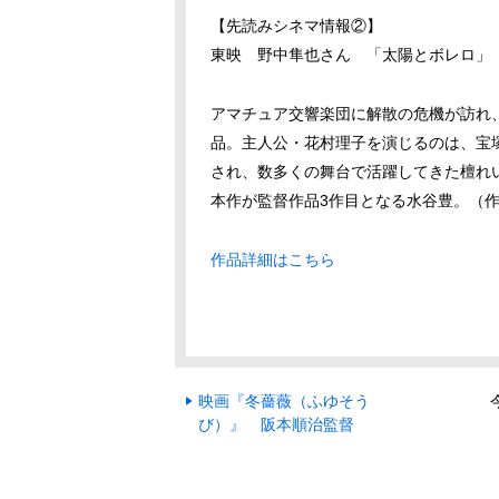
【先読みシネマ情報②】
東映 野中隼也さん
「太陽とボレロ」
アマチュア交響楽団に解散の危機が訪れ
品。主人公・花村理子を演じるのは、宝
され、数多くの舞台で活躍してきた檀れ
本作が監督作品3作目となる水谷豊。（
作品詳細はこちら
映画『冬薔薇（ふゆそう
び）』 阪本順治監督