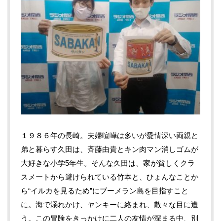
１９８６年の長崎。夫婦喧嘩は多いが愛情深い両親と
弟と暮らす久田は、斉藤由貴とキン肉マン消しゴムが
大好きな小学5年生。そんな久田は、家が貧しくクラ
スメートから避けられている竹本と、ひょんなことか
ら“イルカを見るため”にブーメラン島を目指すこと
に。海で溺れかけ、ヤンキーに絡まれ、散々な目に遭
う。この冒険をきっかけに二人の友情が深まる中、別