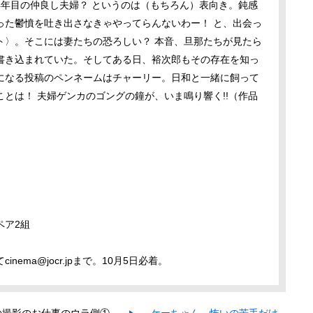
4年目の仲良し夫婦？ というのは（もちろん）表向き。鈍感
った鬱憤を吐き出さなきゃやってらんないわー！ と、出会っ
ト〉。そこには妻たちの恐ろしい？ 本音、旦那たちが見たら
書き込まれていた。そしてある日、裕次郎もその存在を知っ
になる投稿のペンネームはチャーリー。日和と一緒に飼って
とは！ 夫婦ゲンカのゴングの鐘が、いま鳴り響く!!（作品
ペア2組
ema@jocr.jpまで。10月5日必着。
の撮影のお仕事のウラ側①
ケーちゃん、怖いの苦手だけ