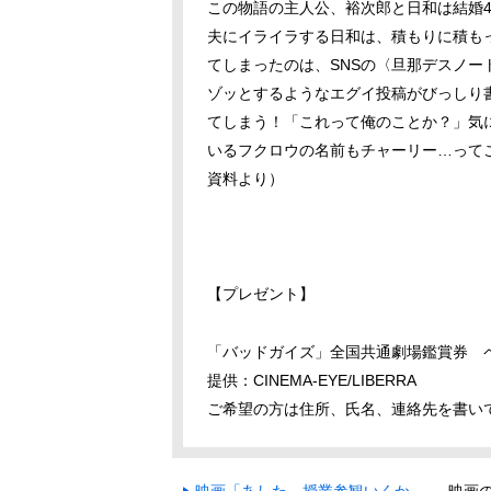
この物語の主人公、裕次郎と日和は結婚
夫にイライラする日和は、積もりに積も
てしまったのは、SNSの〈旦那デスノー
ゾッとするようなエグイ投稿がびっしり
てしまう！「これって俺のことか？」気
いるフクロウの名前もチャーリー…ってこ
資料より）
【プレゼント】
「バッドガイズ
」全国共通劇場鑑賞券 
提供：CINEMA-EYE/LIBERRA
ご希望の方は住所、氏名、連絡先を書いてcin
映画「あした、授業参観いくか
映画