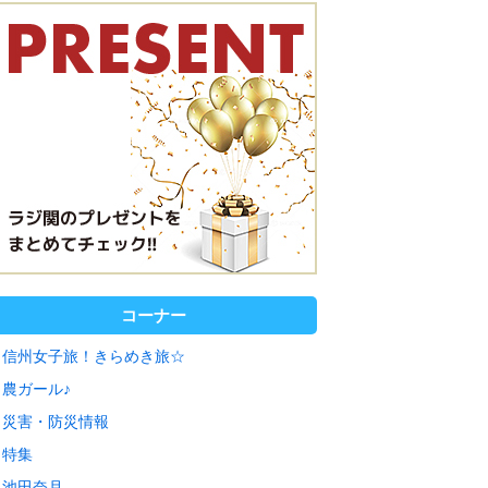
コーナー
信州女子旅！きらめき旅☆
農ガール♪
災害・防災情報
特集
池田奈月