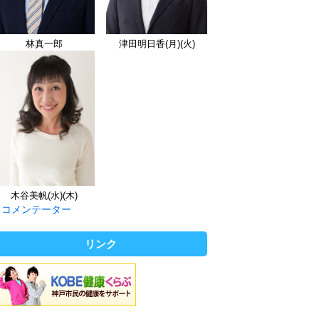
林真一郎
津田明日香(月)(火)
木谷美帆(水)(木)
コメンテーター
リンク