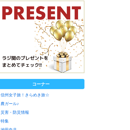
コーナー
信州女子旅！きらめき旅☆
農ガール♪
災害・防災情報
特集
池田奈月