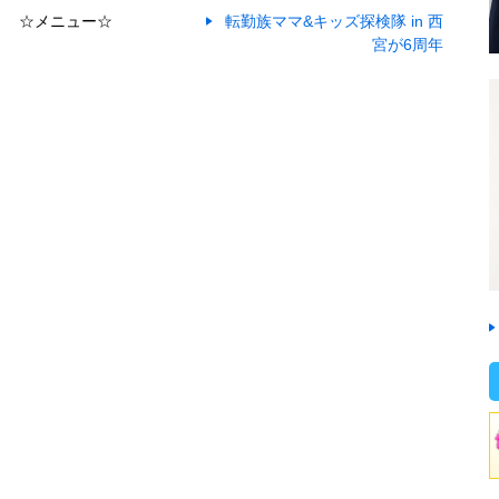
☆メニュー☆
転勤族ママ&キッズ探検隊 in 西
宮が6周年