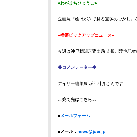
●わがまちひょうご●
企画展『絵はがきで見る宝塚のむかし』
●播磨ピックアップニュース●
今週は神戸新聞宍粟支局 古根川淳也記者
◆コメンテーター◆
デイリー編集局 坂部計介さんです
↓↓宛て先はこちら↓↓
■
メールフォーム
■メール：
news@jocr.jp