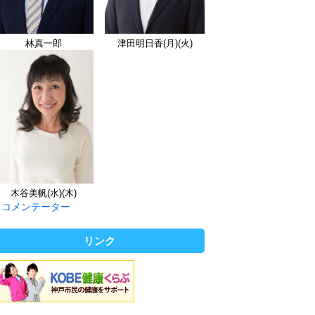
林真一郎
津田明日香(月)(火)
木谷美帆(水)(木)
コメンテーター
リンク