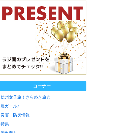
コーナー
信州女子旅！きらめき旅☆
農ガール♪
災害・防災情報
特集
池田奈月