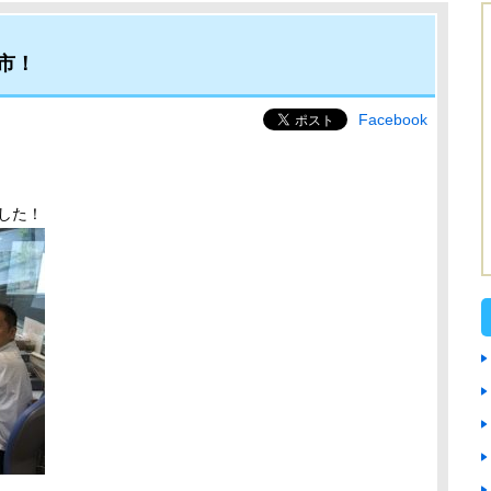
市！
Facebook
、
した！