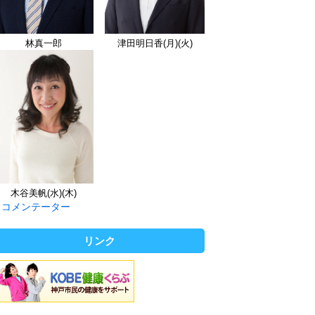
林真一郎
津田明日香(月)(火)
木谷美帆(水)(木)
コメンテーター
リンク