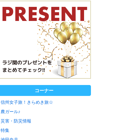
コーナー
信州女子旅！きらめき旅☆
農ガール♪
災害・防災情報
特集
池田奈月