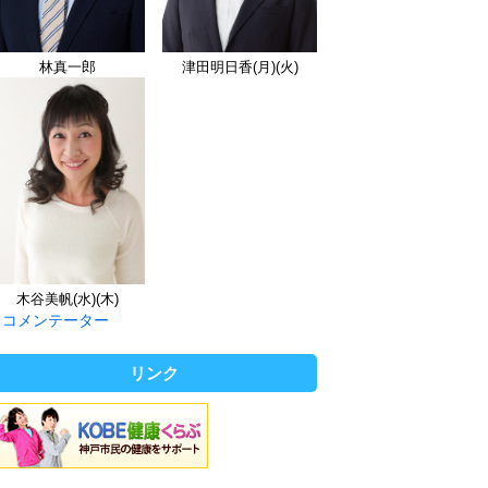
林真一郎
津田明日香(月)(火)
木谷美帆(水)(木)
コメンテーター
リンク