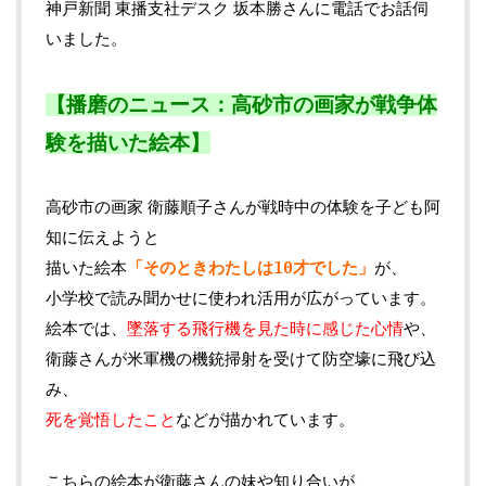
神戸新聞 東播支社デスク 坂本勝さんに電話でお話伺
いました。
【播磨のニュース：高砂市の画家が戦争体
験を描いた絵本】
高砂市の画家 衛藤順子さんが戦時中の体験を子ども阿
知に伝えようと
描いた絵本
「そのときわたしは10才でした」
が、
小学校で読み聞かせに使われ活用が広がっています。
絵本では、
墜落する飛行機を見た時に感じた心情
や、
衛藤さんが米軍機の機銃掃射を受けて防空壕に飛び込
み、
死を覚悟したこと
などが描かれています。
こちらの絵本が衛藤さんの妹や知り合いが、