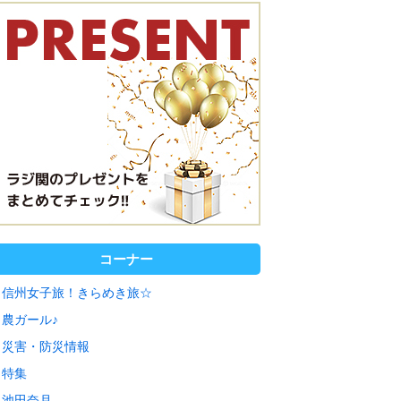
コーナー
信州女子旅！きらめき旅☆
農ガール♪
災害・防災情報
特集
池田奈月