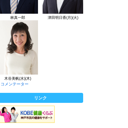
林真一郎
津田明日香(月)(火)
木谷美帆(水)(木)
コメンテーター
リンク