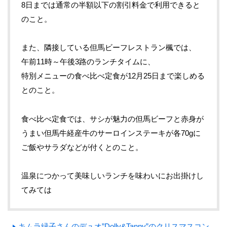
8日までは通常の半額以下の割引料金で利用できると
のこと。
また、隣接している但馬ビーフレストラン楓では、
午前11時～午後3路のランチタイムに、
特別メニューの食べ比べ定食が12月25日まで楽しめる
とのこと。
食べ比べ定食では、サシが魅力の但馬ビーフと赤身が
うまい但馬牛経産牛のサーロインステーキが各70gに
ご飯やサラダなどが付くとのこと。
温泉につかって美味しいランチを味わいにお出掛けし
てみては
キムラ緑子さんのデュオ”Dolly&Tanny”のクリスマスコン