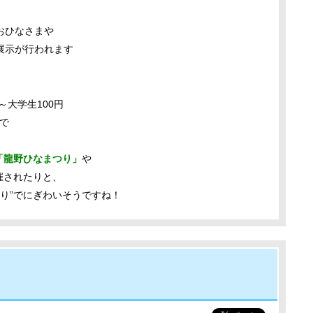
おひなさまや
展示が行われます
小～大学生100円
まで
「龍野ひなまつり」
や
催されたりと、
つり”でにぎわいそうですね！