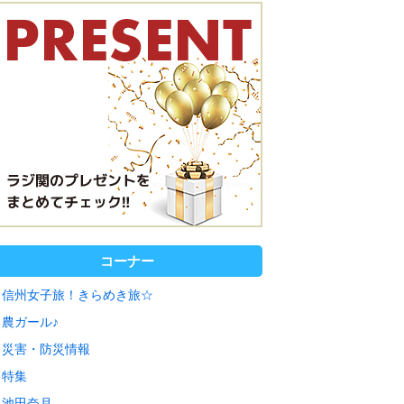
コーナー
信州女子旅！きらめき旅☆
農ガール♪
災害・防災情報
特集
池田奈月