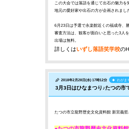
この大会では落語を通じて出石の魅力を
地元の愛好家や出石の方が企画されまし
6月23日は予選で永楽館近くの福成寺、
審査方法は、観客が面白いと思った3人
出場は無料。
詳しくは
いずし落語笑学校
の
2018年2月28日(水) 17時12分
わがま
3月3日はひなまつり♪たつの市
たつの市立龍野歴史文化資料館 新宮義
●たつの市龍野歴史文化資料