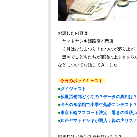
お話した内容は・・・
・ヤマトヤシキ姫路店が閉店
・３月はひなまつり！たつのが盛り上が
・豊岡でこどもたちが落語の上手さを競
などについてお話してきました
↓今日のポッドキャスト↓
●
ダイジェスト
●
裁量労働制どうなの？データの真相は
●
出石の永楽館で小学生落語コンテスト
●
東京五輪マスコット決定 驚きの着眼
●
姫路ヤマトヤシキが閉店：街の声リス
編集長はバランス感覚良い？？？