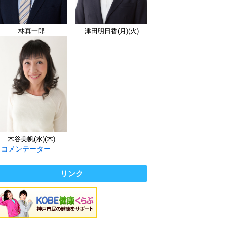
林真一郎
津田明日香(月)(火)
木谷美帆(水)(木)
コメンテーター
リンク