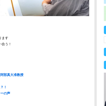
ります
い合う！
？阿部真大准教授
？
点？！
ナーの声