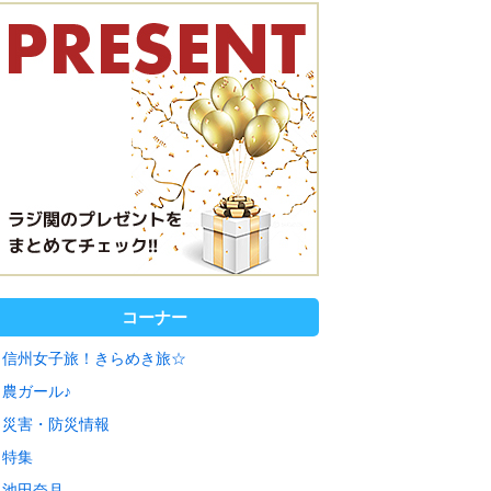
コーナー
信州女子旅！きらめき旅☆
農ガール♪
災害・防災情報
特集
池田奈月