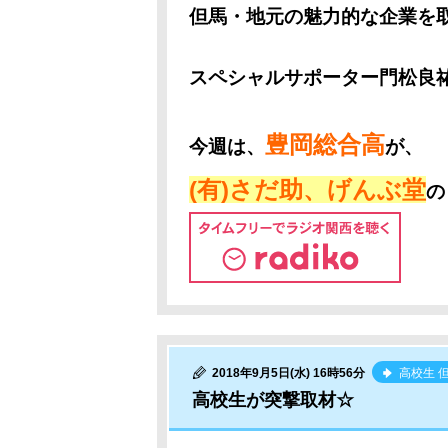
但馬・地元の魅力的な企業を
スペシャルサポーター門松良
豊岡総合高
今週は、
が、
(有)さだ助、げんぶ堂
の
2018年9月5日(水) 16時56分
高校生 
高校生が突撃取材☆