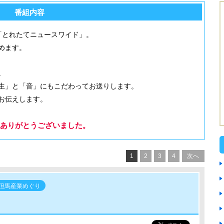
番組内容
「とれたてニュースワイド」。
めます。
。
生」と「音」にもこだわってお送りします。
お伝えします。
ありがとうございました。
1
2
3
4
次へ
 但馬産業めぐり