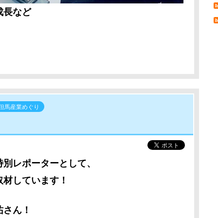
成長など
 但馬産業めぐり
特別レポーターとして、
取材しています！
祐さん！