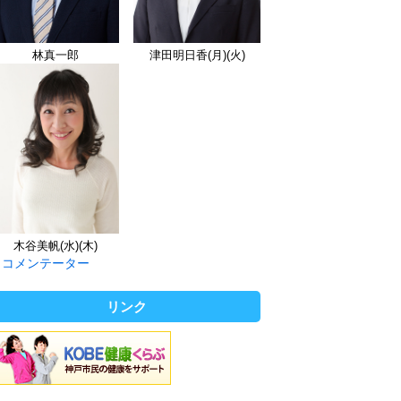
林真一郎
津田明日香(月)(火)
木谷美帆(水)(木)
コメンテーター
リンク