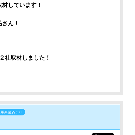
取材しています！
祐さん！
２社取材しました！
但馬産業めぐり