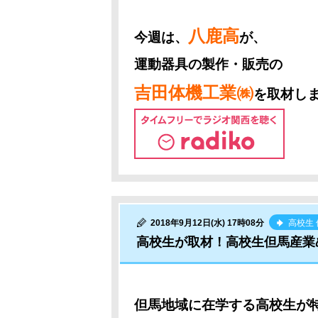
八鹿高
今週は、
が、
運動器具の製作・販売の
吉田体機工業㈱
を取材し
2018年9月12日(水) 17時08分
高校生
高校生が取材！高校生但馬産業
但馬地域に在学する高校生が