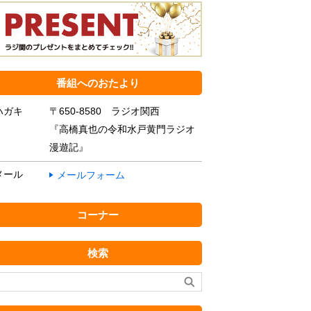
番組へのおたより
ハガキ
〒650-8580 ラジオ関西
『高橋真也の令和水戸黄門ラジオ
漫遊記』
メール
メールフォーム
コーナー
検索