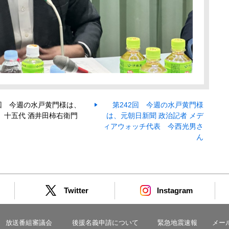
1回 今週の水戸黄門様は、
第242回 今週の水戸黄門様
 十五代 酒井田柿右衛門
は、元朝日新聞 政治記者 メデ
ィアウォッチ代表 今西光男さ
ん
Twitter
Instagram
放送番組審議会
後援名義申請について
緊急地震速報
メー