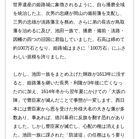
世界遺産の姫路城に象徴されるように、自ら播磨全域
を統治した上、次男の忠継が岡山の備前藩を支配し、
三男の忠雄が淡路藩主を務め、さらに弟の長吉が鳥取
藩を治めるに及び、池田一族で、播磨・備前・淡路・
因幡の四つの旧国に君臨していました。石高は締めて
約100万石となり、姫路城はまさに「100万石」にふさ
わしい規模を誇りました。
しかし、池田一族をまとめ上げた輝政が1613年に没す
ると、姫路藩を継いだ長男・利隆が3年後に亡くなっ
たのに加え、1614年冬から翌年夏にかけての「大坂の
陣」で豊臣家が滅んだことで事態が一変します。西日
本には豊臣家から恩を受けた外様大名の大きな藩が多
数あり、事あれば、徳川幕府に反旗を翻す恐れがあり
ました。しかし豊臣家が滅亡し、心配の種は消えまし
た。池田一族に課された「防波堤」の任務はもう要り