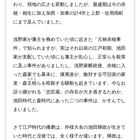
わり、領地の広さも変動しましたが、最盛期は今の赤
穂・相生に加え加西・加東の計4市と上郡・佐用両町
にまで及んでいました。
浅野家が藩主を務めていた頃に起きた「元禄赤穂事
件」で知られますが、実はそれ以前の江戸初期、池田
家が支配していた頃にも藩主が乱心し、正室らを殺害
に及ぶ事件がありましたし、浅野家断絶後、赤穂に入
った森家でも幕末に、攘夷派が、敵対する守旧派の家
ちから
老・森
主税
らを暗殺する騒動も起きています。今なお
語り継がれる「忠臣蔵」の存在が大き過ぎるためか、
池田時代と森時代にあった二つの事件は、かすんでし
まいました。
さて江戸時代の播磨は、外様大名の池田輝政が生きて
いた時代と没後では、全く様子が違います。輝政は、