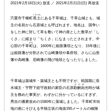
2021年2月16日(火) 放送 ／ 2021年2月21日(日) 再放送
くろづち
宍粟市千種町
黒土
にある千草城は、千草山城とも、城
主の名前から石原城とも呼ばれます。地名は、国争い
をした神に対して草を敷いて神の座とした敷草が「し
くさ」に縮まり「ちくさ」になまったとされます。中
まち
心部の千草
町
は、1600年に姫路藩領となり、15年後に
は姫路藩が分割されて山崎藩領や幕府領、さらに山形
藩や高崎藩、尼崎藩の飛び地領となったりしました。
千草城は築城年・築城主とも不明ですが、戦国期に長
かげゆ
水城主・宇野下総守政頼の家臣の石原
勘解由
光時が城
主を務めた事実が、わずかに分かっているにすぎず、
秀吉の播磨攻めの1580年に落城しました。千草町市街
地の南にそびえる半独立状の海抜390メートルの峻険