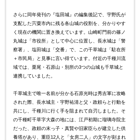
さらに同年発刊の『塩田城』の編集後記で、宇野氏が
支配した宍粟市内に残る各山城の役割を、分かりやす
く現在の機関に置き換えています。山崎町門前の篠ノ
丸城は「市役所」として中心に位置し、長水城は「警
察署」、塩田城は「交番」で、この千草城は「駐在所
＋市民局」と見事に言い得ています。付近の千種川流
域では、栗尾・石原山・別所の3つの山城も千草城と
連携していました。
千草城主で唯一名前が分かる石原光時は秀吉軍に攻略
された際、長水城主・宇野祐清と父・政頼らと行動を
共にし、千種川に行く手を阻まれて自刃しました。そ
の千種町千草字大森の地には、江戸初期に瑠璃寺院主
だった、政頼の末っ子・真賢や旧家臣らが建立した供
養塔があり、重臣12人と「女房二人」の文字が刻まれ