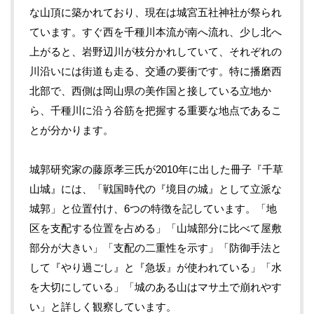
な山頂に築かれており、現在は城宮五社神社が祭られ
ています。すぐ西を千種川本流が南へ流れ、少し北へ
上がると、岩野辺川が枝分かれしていて、それぞれの
川沿いには街道も走る、交通の要衝です。特に播磨西
北部で、西側は岡山県の美作国と接している立地か
ら、千種川に沿う谷筋を把握する重要な地点であるこ
とが分かります。
城郭研究家の藤原孝三氏が2010年に出した冊子『千草
山城』には、「戦国時代の『境目の城』として立派な
城郭」と位置付け、6つの特徴を記しています。「地
区を支配する位置を占める」「山城部分に比べて屋敷
部分が大きい」「支配の二重性を示す」「防御手法と
して『やり過ごし』と『急坂』が使われている」「水
を大切にしている」「城のある山はマサ土で崩れやす
い」と詳しく観察しています。