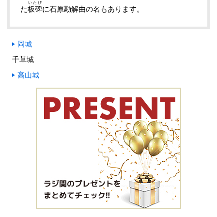
いたび
た
板碑
に石原勘解由の名もあります。
岡城
千草城
高山城