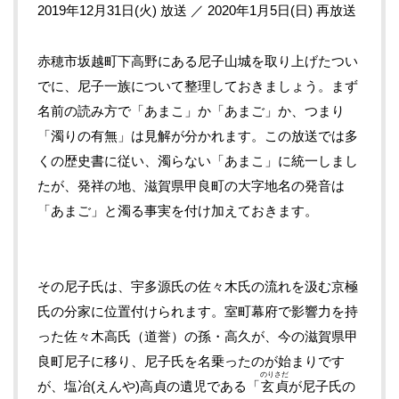
2019年12月31日(火) 放送 ／ 2020年1月5日(日) 再放送
赤穂市坂越町下高野にある尼子山城を取り上げたつい
でに、尼子一族について整理しておきましょう。まず
名前の読み方で「あまこ」か「あまご」か、つまり
「濁りの有無」は見解が分かれます。この放送では多
くの歴史書に従い、濁らない「あまこ」に統一しまし
たが、発祥の地、滋賀県甲良町の大字地名の発音は
「あまご」と濁る事実を付け加えておきます。
その尼子氏は、宇多源氏の佐々木氏の流れを汲む京極
氏の分家に位置付けられます。室町幕府で影響力を持
った佐々木高氏（道誉）の孫・高久が、今の滋賀県甲
良町尼子に移り、尼子氏を名乗ったのが始まりです
のりさだ
が、塩冶(えんや)高貞の遺児である「
玄貞
が尼子氏の