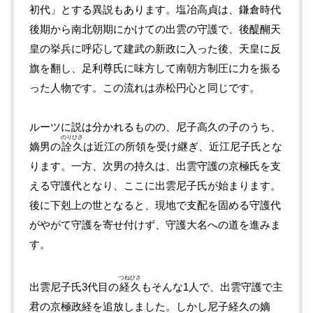
初代」とする異説もあります。塩冶高貞は、鎌倉時代
後期から南北朝期にかけての出雲の守護で、後醍醐天
皇の挙兵に呼応して建武の新政に入った後、天皇に反
旗を翻し、足利尊氏に味方して南朝方制圧に力を振る
った人物です。この流れは赤松円心と同じです。
ルーツに説は分かれるものの、尼子高久の子のうち、
のりひさ
嫡男の
詮久
は近江の所領を受け継ぎ、近江尼子氏とな
ります。一方、次男の持久は、出雲守護の京極氏を支
える守護代となり、ここに出雲尼子氏が始まります。
後に下剋上の世となると、現地で支配を固める守護代
がやがて守護を寄せ付けず、守護大名への道を進みま
す。
つねひさ
出雲尼子氏3代目の
経久
もそんな1人で、出雲守護で主
君の京極政経を追放しました。しかし尼子経久の嫡