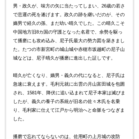
男・政久が、味方の矢に当たってしまい、26歳の若さ
で悲運の死を遂げます。政久の跡を継いだのが、その
嫡男で経久の孫、まだ幼い晴久でした。この晴久こそ
中国地方旧8カ国の守護となった名君で、余勢を駆っ
て播磨にも攻め込み、尼子氏最大の勢力図を築きまし
た。たつの市新宮町の城山城や赤穂市坂越町の尼子山
城などは、尼子晴久が播磨に進出した証しです。
晴久が亡くなり、嫡男・義久の代になると、尼子氏は
急速に衰えます。毛利元就に出雲の月山富田城を包囲
され、1581年、降伏に追い込まれて尼子本家は滅びま
したが、義久の養子の系統が旧名の佐々木氏を名乗
り、毛利家に仕えて江戸から明治へと命脈をつなぎま
した。
播磨で忘れてならないのは、佐用町の上月城の攻防