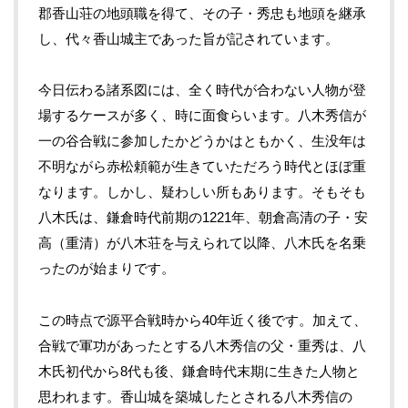
郡香山荘の地頭職を得て、その子・秀忠も地頭を継承
し、代々香山城主であった旨が記されています。
今日伝わる諸系図には、全く時代が合わない人物が登
場するケースが多く、時に面食らいます。八木秀信が
一の谷合戦に参加したかどうかはともかく、生没年は
不明ながら赤松頼範が生きていただろう時代とほぼ重
なります。しかし、疑わしい所もあります。そもそも
八木氏は、鎌倉時代前期の1221年、朝倉高清の子・安
高（重清）が八木荘を与えられて以降、八木氏を名乗
ったのが始まりです。
この時点で源平合戦時から40年近く後です。加えて、
合戦で軍功があったとする八木秀信の父・重秀は、八
木氏初代から8代も後、鎌倉時代末期に生きた人物と
思われます。香山城を築城したとされる八木秀信の