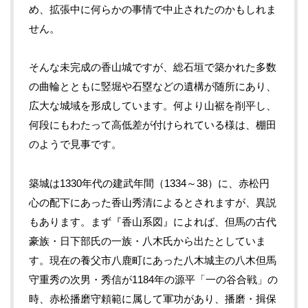
め、拡張中に何らかの事情で中止されたのかもしれま
せん。
そんな未完成の香山城ですが、総石垣で築かれた多数
の曲輪とともに竪堀や石塁などの遺構が随所にあり、
広大な城域を形成しています。何より山裾を削平し、
何段にもわたって高低差が付けられている様は、棚田
のようで見事です。
築城は1330年代の建武年間（1334～38）に、赤松円
心の配下にあった香山秀清によるとされますが、異説
もあります。まず『香山系図』によれば、但馬の古代
豪族・日下部氏の一族・八木氏から出たとしていま
す。現在の養父市八鹿町にあった八木城主の八木但馬
守重秀の次男・秀信が1184年の源平「一の谷合戦」の
時、赤松播磨守頼範に属して軍功があり、播磨・揖保