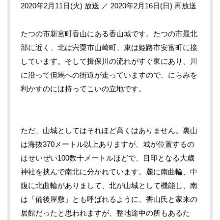
2020年2月11日(火) 放送 ／ 2020年2月16日(日) 再放送
たつの市新宮町香山にある香山城です。たつの市最北
部に近く、北は宍粟市山崎町、東は姫路市安富町に接
しています。そして揖保川の流れがすぐ東にあり、川
に沿って但馬への街道が走っていますので、にらみを
利かすのには持ってこいの立地です。
ただ、山城としてはそれほど高くはありません。裏山
は海抜370メートル以上ありますが、城が位置するの
はせいぜい100数十メートルほどで、目印となる大歳
神社を挟んで南北に分かれています。麓に南曲輪、中
腹に北曲輪がありまして、北が山城として機能し、南
は「備後屋敷」とも呼ばれるように、香山氏と家来の
居館だったと思われますが、整地途中の所もあるた