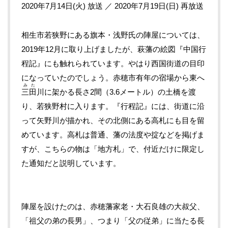
2020年7月14日(火) 放送 ／ 2020年7月19日(日) 再放送
相生市若狭野にある旗本・浅野氏の陣屋については、
2019年12月に取り上げましたが、萩藩の絵図『中国行
程記』にも触れられています。やはり西国街道の目印
になっていたのでしょう。赤穂市有年の宿場から東へ
みた
三田
川に架かる長さ2間（3.6メートル）の土橋を渡
り、若狭野村に入ります。『行程記』には、街道に沿
って矢野川が描かれ、その北側にある高札にも目を留
めています。高札は普通、藩の法度や掟などを掲げま
すが、こちらの物は「地方札」で、付近だけに限定し
た通知だと説明しています。
陣屋を設けたのは、赤穂藩家老・大石良雄の大叔父、
「祖父の弟の長男」、つまり「父の従弟」に当たる長