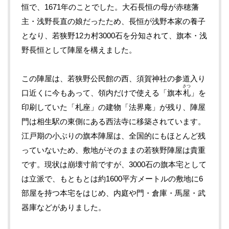
恒で、1671年のことでした。大石長恒の母が赤穂藩
主・浅野長直の娘だったため、長恒が浅野本家の養子
となり、若狭野12カ村3000石を分知されて、旗本・浅
野長恒として陣屋を構えました。
この陣屋は、若狭野公民館の西、須賀神社の参道入り
さつ
口近くに今もあって、領内だけで使える「旗本
札
」を
印刷していた「札座」の建物「法界庵」が残り、陣屋
門は相生駅の東側にある西法寺に移築されています。
江戸期の小ぶりの旗本陣屋は、全国的にもほとんど残
っていないため、敷地がそのままの若狭野陣屋は貴重
です。現状は崩壊寸前ですが、3000石の旗本宅として
は立派で、もともとは約1600平方メートルの敷地に6
部屋を持つ本宅をはじめ、内庭や門・倉庫・馬屋・武
器庫などがありました。