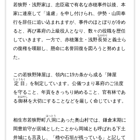
若狭野・浅野家は、忠臣蔵で有名な赤穂事件以後、本
家に連座して「遠慮」を申し付けられ、伊勢・山田奉
行を辞任に追い込まれますが、事件のほとぼりが冷め
ると、再び幕府の上級役人となり、数々の役職を歴任
ながのり
していきます。一方で、赤穂藩主・浅野
長矩
と義士ら
の復権を嘆願し、懸命に名誉回復を図ろうと努めまし
た。
この若狭野陣屋は、領内に19カ条から成る「陣屋
じょうもく
定目
」を制定しています。公儀つまり幕府のご法度
を守ること、年貢をきっちり納めること、官有林であ
おはやし
る
御林
を大切にすることなどを厳しく命じています。
はっとう
相生市若狭野町
八洞
にあった奥山村では、鎌倉末期に
岡豊前守が居城としたことから岡城とも呼ばれる下土
井城にも言及し、「櫓や石垣が残っている」と記して