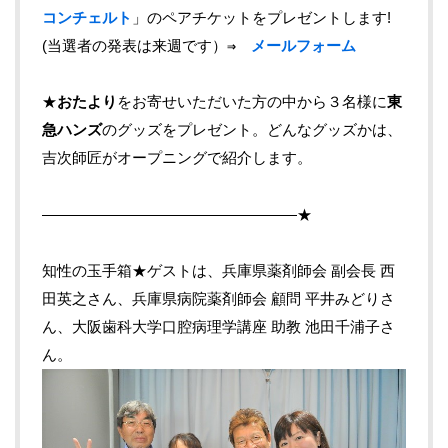
コンチェルト
」のペアチケットをプレゼントします!
(当選者の発表は来週です）
⇒
メールフォーム
★
おたより
をお寄せいただいた方の中から３名様に
東
急ハンズ
のグッズをプレゼント。どんなグッズかは、
吉次師匠がオープニングで紹介します。
—————————————————★
知性の玉手箱★ゲストは、兵庫県薬剤師会 副会長 西
田英之さん、兵庫県病院薬剤師会 顧問 平井みどりさ
ん、大阪歯科大学口腔病理学講座 助教 池田千浦子さ
ん。