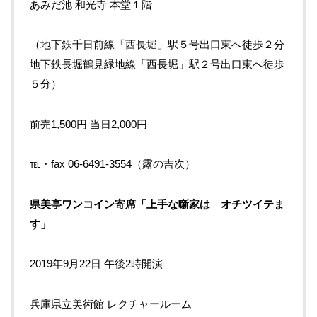
あみだ池 和光寺 本堂１階
（地下鉄千日前線「西長堀」駅５号出口東へ徒歩２分
地下鉄長堀鶴見緑地線「西長堀」駅２号出口東へ徒歩
５分）
前売1,500円 当日2,000円
℡・fax 06-6491-3554（露の吉次）
県美亭ワンコイン寄席「上手な噺家は オチツイテま
す」
2019年9月22日 午後2時開演
兵庫県立美術館 レクチャールーム