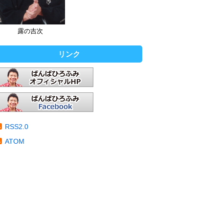
露の吉次
リンク
RSS2.0
ATOM