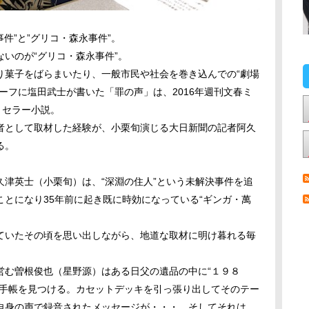
事件”と”グリコ・森永事件”。
いのが“グリコ・森永事件”。
り菓子をばらまいたり、一般市民や社会を巻き込んでの“劇場
チーフに塩田武士が書いた「罪の声」は、
2016
年週刊文春ミ
トセラー小説。
者として取材した経験が、小栗旬演じる大日新聞の記者阿久
る。
津英士（小栗旬）は、“深淵の住人”という未解決事件を追
ことになり
35
年前に起き既に時効になっている“ギンガ・萬
ていたその頃を思い出しながら、地道な取材に明け暮れる毎
営む曽根俊也（星野源）はある日父の遺品の中に“１９８
と手帳を見つける。カセットデッキを引っ張り出してそのテー
自身の声で録音されたメッセージが・・・。そしてそれは、