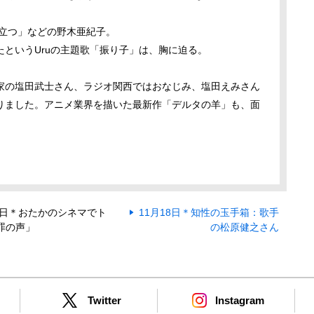
立つ」などの野木亜紀子。
たという
Uru
の主題歌「振り子」は、胸に迫る。
家の塩田武士さん、ラジオ関西ではおなじみ、塩田えみさん
りました。アニメ業界を描いた最新作「デルタの羊」も、面
11日＊おたかのシネマでト
11月18日＊知性の玉手箱：歌手
罪の声」
の松原健之さん
Twitter
Instagram