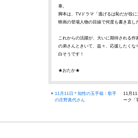
泰。
脚本は、
TV
ドラマ「逃げるは恥だが役に
映画の登場人物の目線で何度も書き直し
これからの活躍が、大いに期待される作
の弟さんときいて、益々、応援したくな
白そうです！
★おたか★
11月11日＊知性の玉手箱：歌手
11月
の庄野真代さん
ーク「