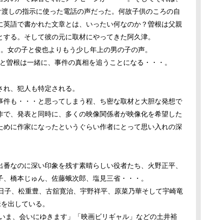
け渡しの指示に使った電話の声だった。何故子供のころの自
に英語で書かれた文章とは、いったい何なのか？曽根は父親
とする。そして彼の元に取材にやってきた阿久津。
つ。女の子と俊也よりもう少し年上の男の子の声。
と曽根は一緒に、事件の真相を追うことになる・・・。
され、犯人も特定される。
事件も・・・と思ってしまう程、ち密な取材と大胆な発想で
作で、発表と同時に、多くの映像関係者が映像化を希望した
ために作家になったというぐらい作者にとって思い入れの深
出番なのに深い印象を残す素晴らしい役者たち、火野正平、
子、橋本じゅん、佐藤蛾次郎、塩見三省・・・。
実日子、松重豊、古舘寛治、宇野祥平、原菜乃華そして宇崎竜
味を出している。
いま、会いにゆきます」「映画ビリギャル」などの土井裕