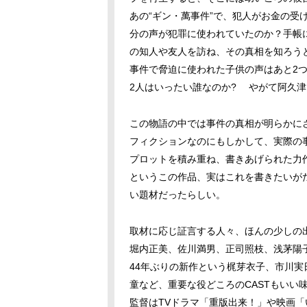
あの“ギン・萬事件”で、犯人がお金の受
分の声が犯罪に使われていたのか？手帳
の知人や友人を訪ね、その真相を知ろう
事件で脅迫に使われた子供の声はあと
2
2
人はいったい誰なのか
?
やがて阿久津
この物語の中では事件の真相が明らかに
フィクションなのにもしかして、実際の
プロットを積み重ね、書きあげられた力
というこの作品、実はこれを書きたいが
い題材だったらしい。
取材に応じ証言する人々、ほんの少しの
堀内正美、佐川満男、正司照枝、浅茅陽
44年ぶりの新作という梶芽衣子、市川
童など、重要な役どころの
CAST
もいい
監督は
TV
ドラマ「重版出来！」や映画「