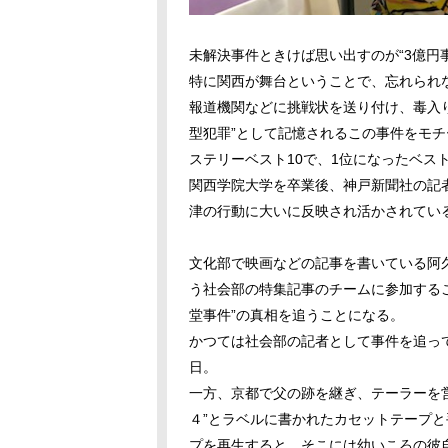
未解決事件ときけば思い出すのが“
3
億円
特に関西が舞台ということで、忘れられな
報道機関などに挑戦状を送り付け、毒入
型犯罪”として記憶されるこの事件をモ
ステリーベスト
10
で、
1
位になったベス
関西学院大学を卒業後、神戸新聞社の記
津の行動に大いに反映され活かされてい
文化部で映画などの記事を書いている阿久
う社会部の特集記事のチームに参加する
堂事件”の真相を追うことになる。
かつては社会部の記者として事件を追っ
日。
一方、京都で父の跡を継ぎ、テーラーを
４”とラベルに書かれたカセットテープ
プを再生すると、そこには幼いころの彼