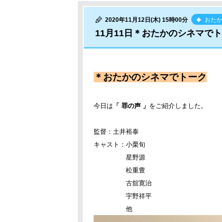
2020年11月12日(木) 15時00分
おたか
11月11日＊おたかのシネマで
＊おたかのシネマでトーク
今日は
「 罪の声 」
をご紹介しました。
監督：土井裕泰
キャスト：小栗旬
星野源
松重豊
古舘寛治
宇野祥平
他