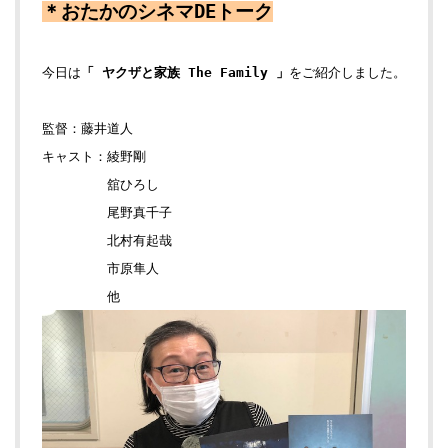
＊おたかのシネマDEトーク
今日は
「 ヤクザと家族 The Family 」
をご紹介しました。
監督：藤井道人
キャスト：綾野剛
舘ひろし
尾野真千子
北村有起哉
市原隼人
他