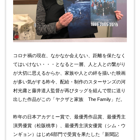
コロナ禍の現在、なかなか会えない、距離を保たなく
てはいけない・・・となると一層、人と人との繋がり
が大切に思えるからか、家族や人との絆を描いた映画
が多い気がする昨今、配給・制作のスターサンズの河
村光庸と藤井道人監督が再びタッグを組んで世に送り
出した作品がこの「ヤクザと家族
The Family
」だ。
昨年の日本アカデミー賞で、最優秀作品賞、最優秀主
演男優賞（松阪桃李）、最優秀主演女優賞（シム・ウ
ンギョン）はじめ
6
部門で受賞を果たした「新聞記