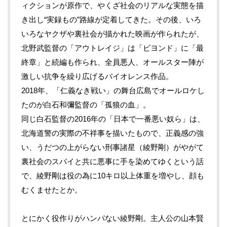
ィクションが原作で、やくざ社会のリアルな実態を描
き出し“実録もの”路線が定着してきた。その後、いろ
いろなヤクザや裏社会が描かれた映画が作られたが、
北野武監督の「アウトレイジ」は「ビヨンド」に「最
終章」と続編も作られ、全員悪人、オールスター陣が
激しい抗争を繰り広げるバイオレンス作品。
2018年、「仁義なき戦い」の舞台広島でオールロケし
たのが白石和彌監督の「孤狼の血」。
同じ白石監督の
2016
年の「日本で一番悪い奴ら」は、
北海道警の実際の不祥事を描いたもので、正義感の強
い、うだつの上がらない刑事諸星（綾野剛）がやがて
裏社会のスパイと共に悪事に手を染めてゆくという話
で、綾野剛は役の為に
10
キロ以上体重を増やし、顔も
むくませたとか。
とにかく役作りがハンパない綾野剛。主人公の山本賢