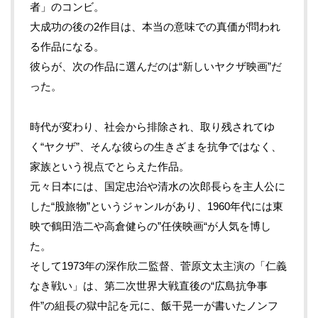
者」のコンビ。
大成功の後の
2
作目は、本当の意味での真価が問われ
る作品になる。
彼らが、次の作品に選んだのは“新しいヤクザ映画”だ
った。
時代が変わり、社会から排除され、取り残されてゆ
く“ヤクザ”、そんな彼らの生きざまを抗争ではなく、
家族という視点でとらえた作品。
元々日本には、国定忠治や清水の次郎長らを主人公に
した“股旅物”というジャンルがあり、
1960
年代には東
映で鶴田浩二や高倉健らの”任侠映画“が人気を博し
た。
そして
1973
年の深作欣二監督、菅原文太主演の「仁義
なき戦い」は、第二次世界大戦直後の“広島抗争事
件”の組長の獄中記を元に、飯干晃一が書いたノンフ