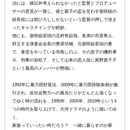
治には、彼以外考えられなかったと監督とプロデュー
サーの意見が一致し、彼と親子の盃を交わす柴咲組の
組長役には舘ひろししかないという監督の押しで決ま
ったキャステイングが絶妙。
他にも、柴咲組若頭の北村有起哉、舎弟の市原隼人、
対立する侠葉会会長の豊原功補、元柴咲組若頭の妻
で、食堂をやっている寺島しのぶ、その息子の磯村勇
斗、刑事の岩松了、そして山本の恋人役に尾野真千子
という最高のメンバーが勢揃い。
1992年に暴力団対策法、
2009
年に暴力団排除条例が施
行され、反社会勢力への風当たりがどんどん強くなっ
てゆく時の流れを、
1995
年、
2005
年、
2019
年という
3
つの時代を取り上げて、大河ドラマのように描いてゆ
く。
家族っていったい何だろう？ 一緒に暮らすのが家