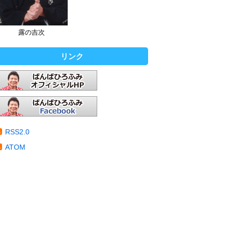
露の吉次
リンク
RSS2.0
ATOM