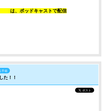
侍
は、ポッドキャストで配信
玉手箱
した！！