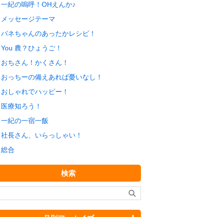
一紀の嗚呼！OHえんか♪
メッセージテーマ
バネちゃんのあったかレシピ！
You 農？ひょうご！
おちさん！かくさん！
おっちーの備えあれば憂いなし！
おしゃれでハッピー！
医療知ろう！
一紀の一宿一飯
社長さん、いらっしゃい！
総合
検索