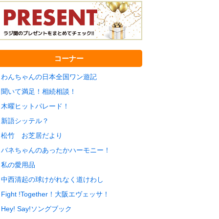
コーナー
わんちゃんの日本全国ワン遊記
聞いて満足！相続相談！
木曜ヒットパレード！
新語シッテル？
松竹 お芝居だより
バネちゃんのあったかハーモニー！
私の愛用品
中西清起の球けがれなく道けわし
Fight !Together！大阪エヴェッサ！
Hey! Say!ソングブック