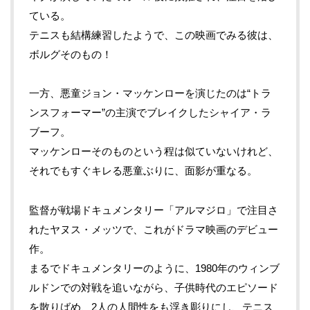
ている。
テニスも結構練習したようで、この映画でみる彼は、
ボルグそのもの！
一方、悪童ジョン・マッケンローを演じたのは“トラ
ンスフォーマー”の主演でブレイクしたシャイア・ラ
ブーフ。
マッケンローそのものという程は似ていないけれど、
それでもすぐキレる悪童ぶりに、面影が重なる。
監督が戦場ドキュメンタリー「アルマジロ」で注目さ
れたヤヌス・メッツで、これがドラマ映画のデビュー
作。
まるでドキュメンタリーのように、
1980
年のウィンブ
ルドンでの対戦を追いながら、子供時代のエピソード
を散りばめ、
2
人の人間性をも浮き彫りにし、テニス