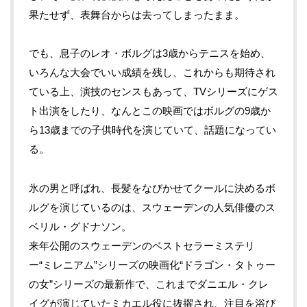
果たせず、表舞台からは去ってしまったまま。
でも、息子のレオ・ボルグは
3
歳からテニスを始め、
いろんな大会でいい成績を残し、これからも期待され
ている上、演技のセンスもあって、
TV
シリーズにゲス
ト出演をしたり、なんとこの映画ではボルグの
9
歳か
ら
13
歳までの子供時代を演じていて、話題になってい
る。
氷の男と呼ばれ、長髪をなびかせてクールに決めるボ
ルグを演じているのは、スウェーデンの人気俳優のス
ベリル・グドナソン。
来年公開のスウェーデンのベストセラーミステリ
ー“ミレニアム”シリーズの映画化“ドラゴン・タトゥー
の女”シリーズの最新作で、これまでダニエル・クレ
イグが演じていたミカエル役に抜擢され、注目を浴び