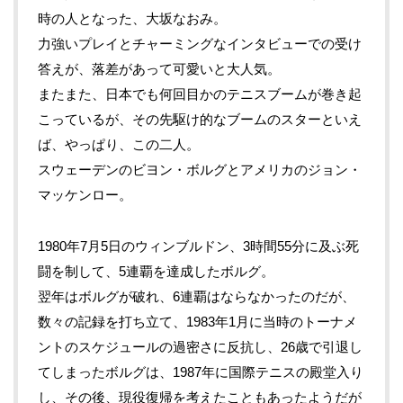
時の人となった、大坂なおみ。
力強いプレイとチャーミングなインタビューでの受け
答えが、落差があって可愛いと大人気。
またまた、日本でも何回目かのテニスブームが巻き起
こっているが、その先駆け的なブームのスターといえ
ば、やっぱり、この二人。
スウェーデンのビヨン・ボルグとアメリカのジョン・
マッケンロー。
1980
年
7
月
5
日のウィンブルドン、
3
時間
55
分に及ぶ死
闘を制して、
5
連覇を達成したボルグ。
翌年はボルグが破れ、
6
連覇はならなかったのだが、
数々の記録を打ち立て、
1983
年
1
月に当時のトーナメ
ントのスケジュールの過密さに反抗し、
26
歳で引退し
てしまったボルグは、
1987
年に国際テニスの殿堂入り
し、その後、現役復帰を考えたこともあったようだが