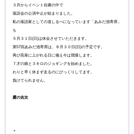
３月からイベント自粛の中で
落語会の公演中止が始まりました。
私の落語家としての道しるべになっています「あみだ池寄席」
も
５月３１日(日)は休会させていただきます。
第57回あみだ池寄席は、８月３０日(日)の予定です。
再び高座に上がれる日に備え今は我慢します。
７才の娘と３キロのジョギングを始めました。
わりと早く休まず走るのにびっくりしてます。
負けてられません。
露の吉次
＊