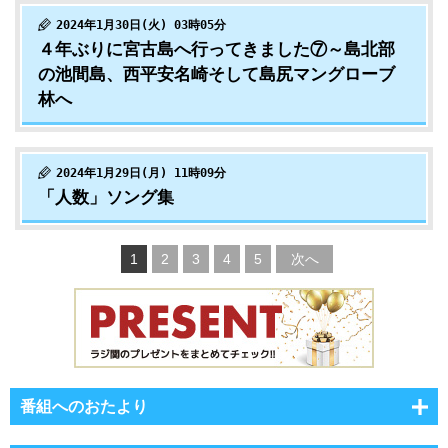
2024年1月30日(火) 03時05分
４年ぶりに宮古島へ行ってきました⑦～島北部
の池間島、西平安名崎そして島尻マングローブ
林へ
2024年1月29日(月) 11時09分
「人数」ソング集
1
2
3
4
5
次へ
番組へのおたより