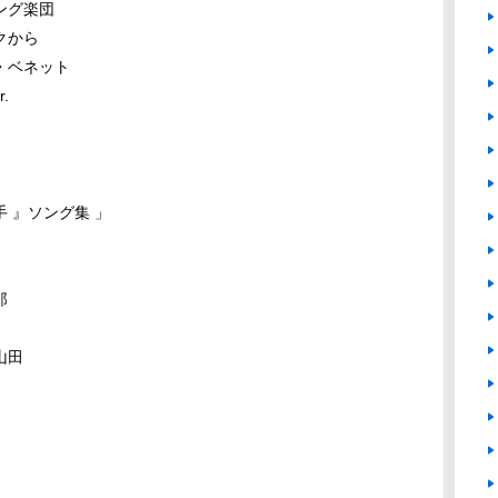
ング楽団
クから
・ベネット
.
手 』ソング集 」
郎
山田