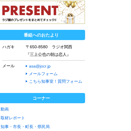
番組へのおたより
ハガキ
〒650-8580 ラジオ関西
『三上公也の朝は恋人』
メール
asa@jocr.jp
メールフォーム
こちら知事室！質問フォーム
コーナー
動画
取材レポート
知事・市長・町長・県民局