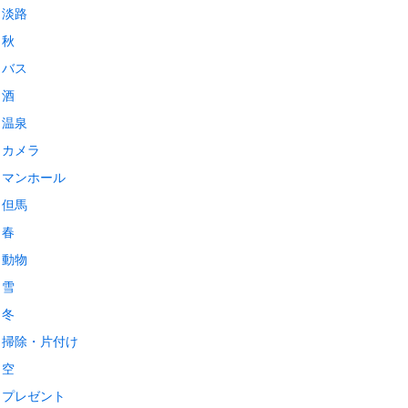
淡路
秋
バス
酒
温泉
カメラ
マンホール
但馬
春
動物
雪
冬
掃除・片付け
空
プレゼント