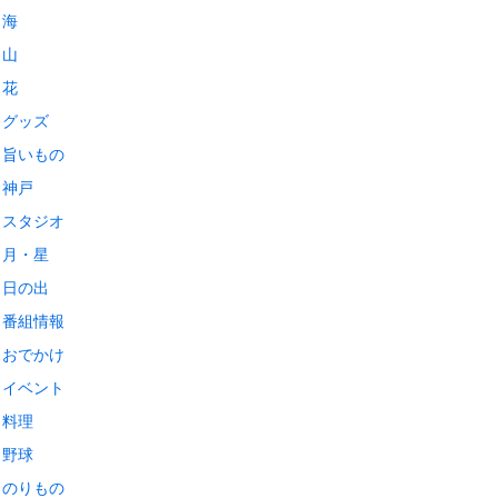
海
山
花
グッズ
旨いもの
神戸
スタジオ
月・星
日の出
番組情報
おでかけ
イベント
料理
野球
のりもの