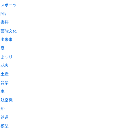
スポーツ
関西
書籍
芸能文化
出来事
夏
まつり
花火
土産
音楽
車
航空機
船
鉄道
模型