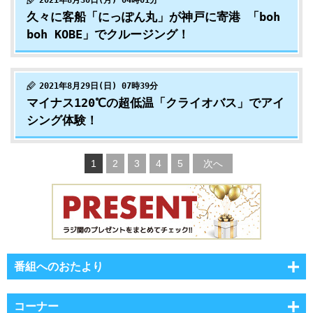
2021年8月30日(月) 04時01分
久々に客船「にっぽん丸」が神戸に寄港 「boh
boh KOBE」でクルージング！
2021年8月29日(日) 07時39分
マイナス120℃の超低温「クライオバス」でアイ
シング体験！
1
2
3
4
5
次へ
番組へのおたより
コーナー