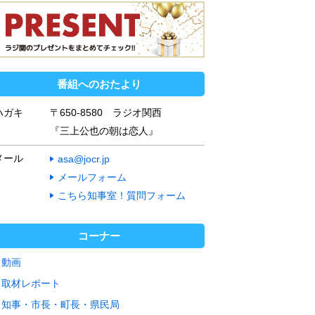
番組へのおたより
ハガキ
〒650-8580 ラジオ関西
『三上公也の朝は恋人』
メール
asa@jocr.jp
メールフォーム
こちら知事室！質問フォーム
コーナー
動画
取材レポート
知事・市長・町長・県民局