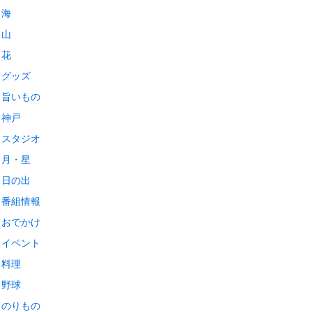
海
山
花
グッズ
旨いもの
神戸
スタジオ
月・星
日の出
番組情報
おでかけ
イベント
料理
野球
のりもの