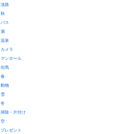
淡路
秋
バス
酒
温泉
カメラ
マンホール
但馬
春
動物
雪
冬
掃除・片付け
空
プレゼント