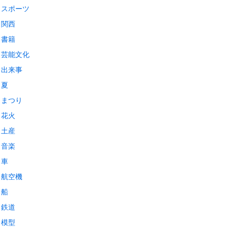
スポーツ
関西
書籍
芸能文化
出来事
夏
まつり
花火
土産
音楽
車
航空機
船
鉄道
模型