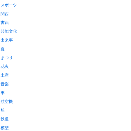
スポーツ
関西
書籍
芸能文化
出来事
夏
まつり
花火
土産
音楽
車
航空機
船
鉄道
模型