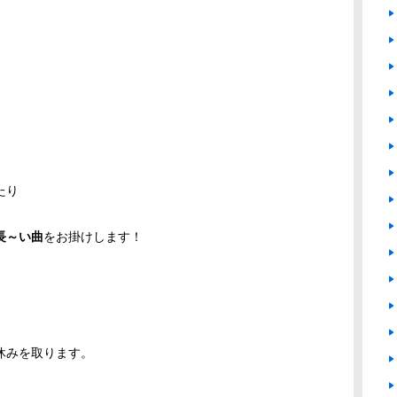
も
たり
長～い曲
をお掛けします！
休みを取ります。