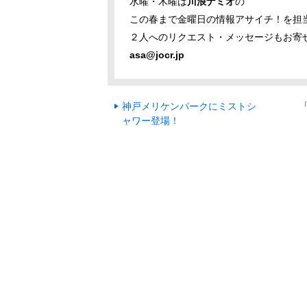
水曜・木曜は
川浪ナミオ
の
この春まで金曜日の情報アサイチ！を担
２人へのリクエスト・メッセージもお寄
asa@jocr.jp
神戸メリケンパークにミストシ
ャワー登場！