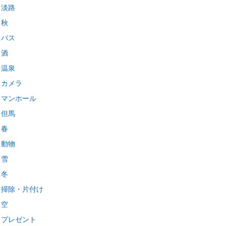
淡路
秋
バス
酒
温泉
カメラ
マンホール
但馬
春
動物
雪
冬
掃除・片付け
空
プレゼント