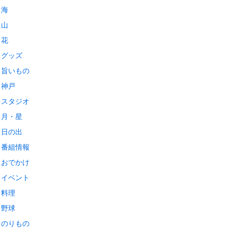
海
山
花
グッズ
旨いもの
神戸
スタジオ
月・星
日の出
番組情報
おでかけ
イベント
料理
野球
のりもの