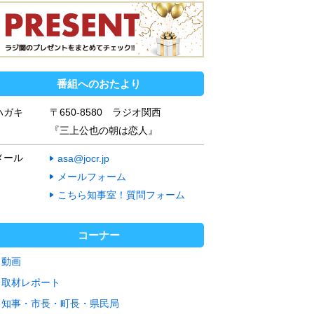
番組へのおたより
ハガキ
〒650-8580 ラジオ関西
『三上公也の朝は恋人』
メール
asa@jocr.jp
メールフォーム
こちら知事室！質問フォーム
コーナー
動画
取材レポート
知事・市長・町長・県民局