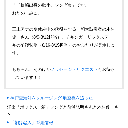
「『長崎出身の歌手』ソング集」です。
おたのしみに。
三上アナの夏休み中の代役をする、和太鼓奏者の木村
優一さん（8/9-8/12担当）、チキンガーリックステー
キの前澤弘明（8/16-8/19担当）のおふたりが登場しま
す。
もちろん、そのほか
メッセージ・リクエスト
もお待ち
しています！！
神戸空港沖をクルージング 航空機を追った！
洋楽「ボックス・箱」ソングと前澤弘明さんと木村優一さ
ん
「朝は恋人」番組情報