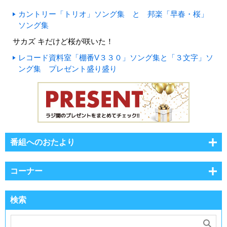
カントリー「トリオ」ソング集 と 邦楽「早春・桜」
ソング集
サカズ キだけど桜が咲いた！
レコード資料室「棚番V３３０」ソング集と「３文字」ソ
ング集 プレゼント盛り盛り
番組へのおたより
コーナー
検索