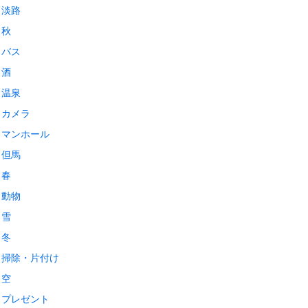
淡路
秋
バス
酒
温泉
カメラ
マンホール
但馬
春
動物
雪
冬
掃除・片付け
空
プレゼント