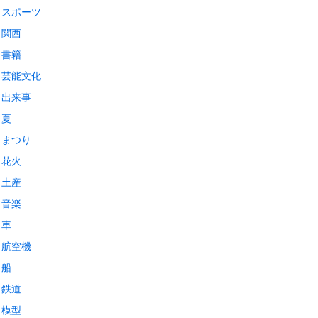
スポーツ
関西
書籍
芸能文化
出来事
夏
まつり
花火
土産
音楽
車
航空機
船
鉄道
模型