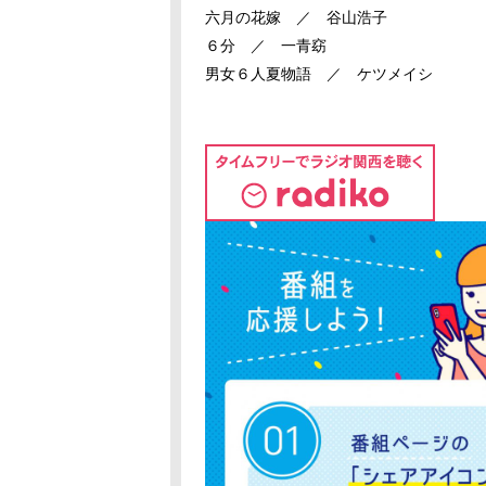
六月の花嫁 ／ 谷山浩子
６分 ／ 一青窈
男女６人夏物語 ／ ケツメイシ