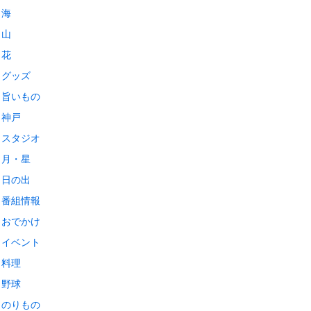
海
山
花
グッズ
旨いもの
神戸
スタジオ
月・星
日の出
番組情報
おでかけ
イベント
料理
野球
のりもの