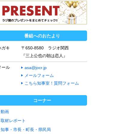
番組へのおたより
ハガキ
〒650-8580 ラジオ関西
『三上公也の朝は恋人』
メール
asa@jocr.jp
メールフォーム
こちら知事室！質問フォーム
コーナー
動画
取材レポート
知事・市長・町長・県民局