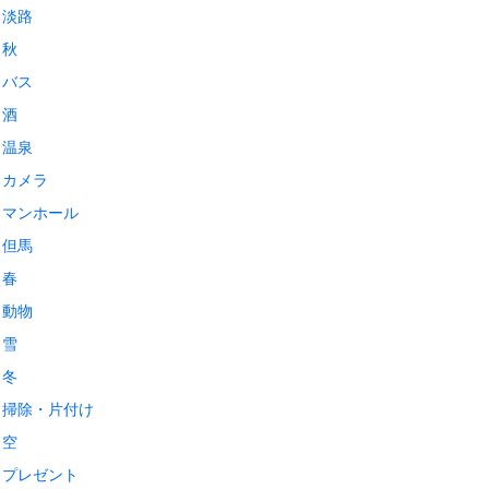
淡路
秋
バス
酒
温泉
カメラ
マンホール
但馬
春
動物
雪
冬
掃除・片付け
空
プレゼント