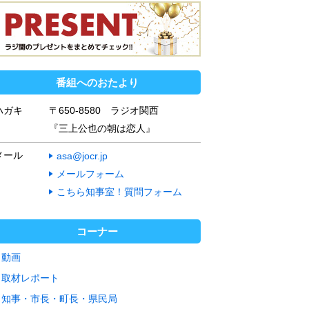
番組へのおたより
ハガキ
〒650-8580 ラジオ関西
『三上公也の朝は恋人』
メール
asa@jocr.jp
メールフォーム
こちら知事室！質問フォーム
コーナー
動画
取材レポート
知事・市長・町長・県民局