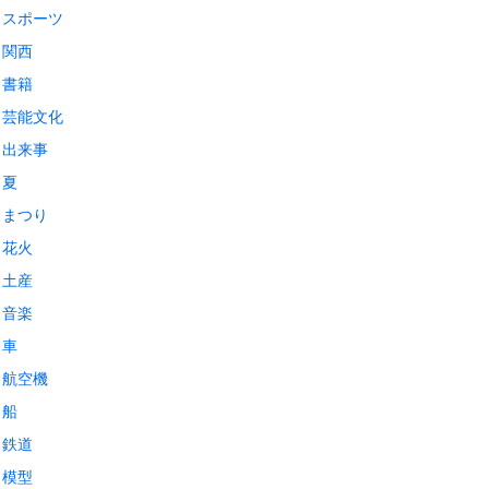
スポーツ
関西
書籍
芸能文化
出来事
夏
まつり
花火
土産
音楽
車
航空機
船
鉄道
模型