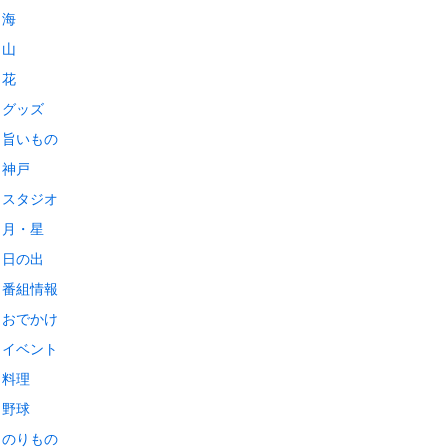
海
山
花
グッズ
旨いもの
神戸
スタジオ
月・星
日の出
番組情報
おでかけ
イベント
料理
野球
のりもの