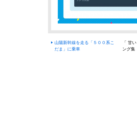
山陽新幹線を走る「５００系こ
「 甘
だま」に乗車
ング集