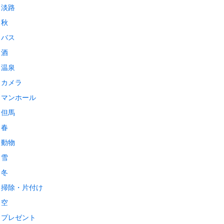
淡路
秋
バス
酒
温泉
カメラ
マンホール
但馬
春
動物
雪
冬
掃除・片付け
空
プレゼント