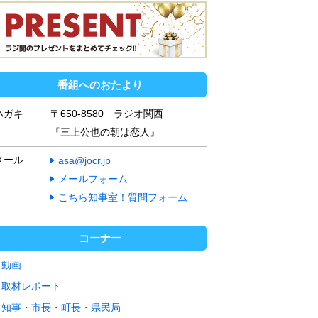
番組へのおたより
ハガキ
〒650-8580 ラジオ関西
『三上公也の朝は恋人』
メール
asa@jocr.jp
メールフォーム
こちら知事室！質問フォーム
コーナー
動画
取材レポート
知事・市長・町長・県民局