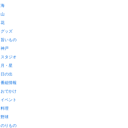
海
山
花
グッズ
旨いもの
神戸
スタジオ
月・星
日の出
番組情報
おでかけ
イベント
料理
野球
のりもの