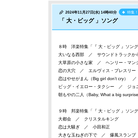
2024年11月27日(水) 14時40分
特集
「 大・ビッグ 」ソング
８時 洋楽特集「『 大・ビッグ 』ソング
大いなる西部 ／ サウンドトラックか
大草原の小さな家 ／ ヘンリー・マン
恋の大穴 ／ エルヴィス・プレスリー
恋はやせがまん（Big girl don’t cr
ビッグ・イエロー・タクシー ／ ジョ
朝もやの二人（Baby, What a big surp
９時 邦楽特集「『 大・ビッグ 』ソング
大都会 ／ クリスタルキング
恋は大騒ぎ ／ 小田和正
大きな玉ねぎの下で ／ 爆風スランプ