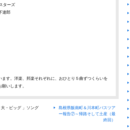
ルスターズ
山下達郎
います。洋楽、邦楽それぞれに、おひとり５曲ずつくらいを
お願いします。
 大・ビッグ 」ソング
島根県飯南町＆川本町バスツア
ー報告⑦～帰路そして土産（最
終回）