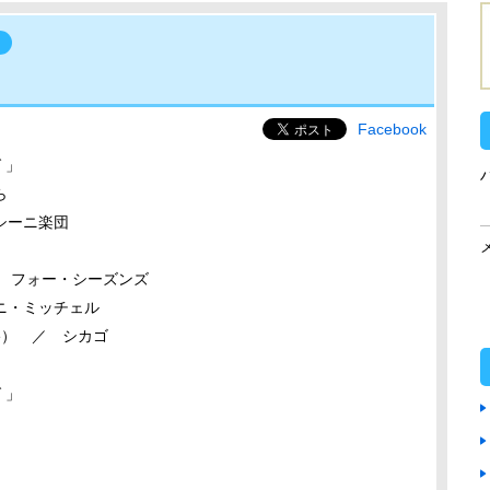
！
Facebook
 」
ら
シーニ楽団
y） ／ フォー・シーズンズ
ニ・ミッチェル
rise） ／ シカゴ
 」