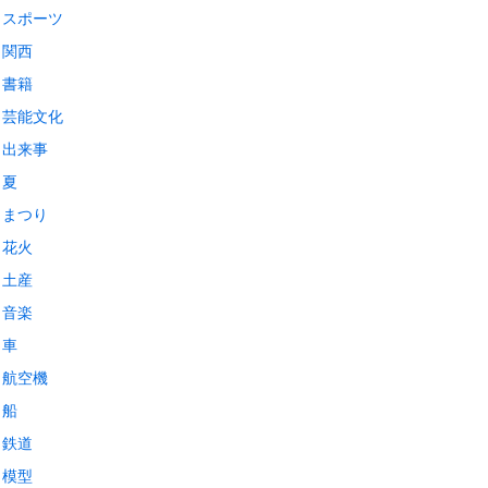
スポーツ
関西
書籍
芸能文化
出来事
夏
まつり
花火
土産
音楽
車
航空機
船
鉄道
模型