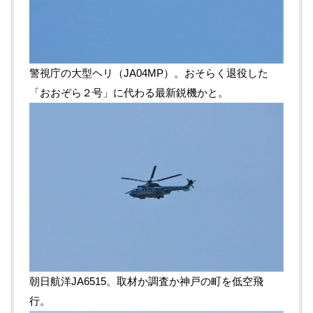
警視庁の大型ヘリ（JA04MP）。おそらく退役した
「おおぞら２号」に代わる最新鋭機かと。
朝日航洋JA6515。取材か調査か神戸の町を低空飛
行。