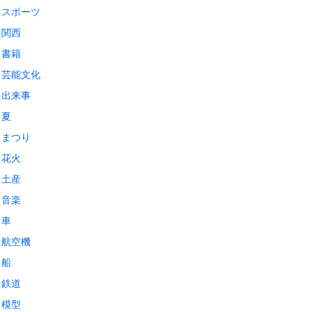
スポーツ
関西
書籍
芸能文化
出来事
夏
まつり
花火
土産
音楽
車
航空機
船
鉄道
模型