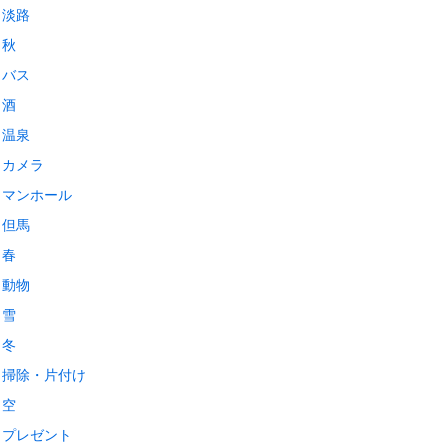
淡路
秋
バス
酒
温泉
カメラ
マンホール
但馬
春
動物
雪
冬
掃除・片付け
空
プレゼント