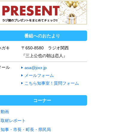
番組へのおたより
ハガキ
〒650-8580 ラジオ関西
『三上公也の朝は恋人』
メール
asa@jocr.jp
メールフォーム
こちら知事室！質問フォーム
コーナー
動画
取材レポート
知事・市長・町長・県民局