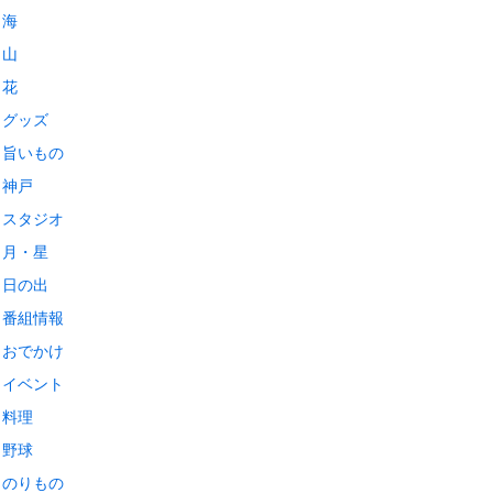
海
山
花
グッズ
旨いもの
神戸
スタジオ
月・星
日の出
番組情報
おでかけ
イベント
料理
野球
のりもの